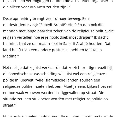
bijvoorbeeld verenigingen hadden die activiteiten organiseren
die alleen voor vrouwen zouden zijn. ”
Deze opmerking brengt veel rumoer teweeg. Een
medestudente zegt: “Saoedi-Arabië? Hier? En dan ook die
mannen met lange baarden zeker, van de religieuze politie, die
je gaan vertellen hoe je je hoofddoek moet dragen? Ik dacht
het niet. Laat ze dat maar mooi in Saoedi-Arabië houden. Dat
land heeft toch een andere positie, zij hebben Mekka en
Medina.”
Het meisje dat zojuist verklaarde dat ze zich prettiger voelt bij
de Saoedische sekse-scheiding wil juist wel een religieuze
politie in Koeweit: “Alle islamitische landen zouden een
religieuze politie moeten hebben. Moet je eens kijken hoeveel
en hoe vaak vrouwen worden lastiggevallen op straat. Die
situatie zou een stuk beter worden met religieuze politie op
straat.”
Maar ze is de enige in de groep die dit vindt, en de rest van de