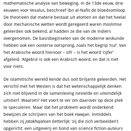
mathematische analyse van beweging. In de 13
de
eeuw, drie
eeuwen voor Vesalus, beschreef ibn al-Nafis de bloedsomloop.
De theorieën dat materie bestaat uit atomen en dat het heelal
door mechanische wetten wordt geregeerd waren moslimse
geleerden ook bekend, al hadden ze die van de Indiërs
overgenomen. De basisbeginselen van de moderne wiskunde
hebben ook een oosterse oorsprong, zoals het begrip ‘nul’. Van
het Arabische woord hiervoor –
sifr
– is het woord ‘cijfer’
afgeleid. ‘Algebra’ is ook een Arabisch woord, en dat is niet
voor niets.
De islamitische wereld kende dus ooit briljante geleerden. Het
verschil met het Westen is dat het wetenschappelijk denken
zich niet blijvend in de samenleving nestelde en uiteindelijk
uitstierf. Waarom? Het voert te ver om daarover op deze plek
te speculeren. Maar dat het probleem wordt onderkend
bewijzen de schrijvers van het boek Hawjan. Inmiddels
hebben zij
Jatakhajaloen
(letterlijk: ‘zij die zich verbeelden’)
opgericht: een uitgeverij en bond van science fiction-auteurs