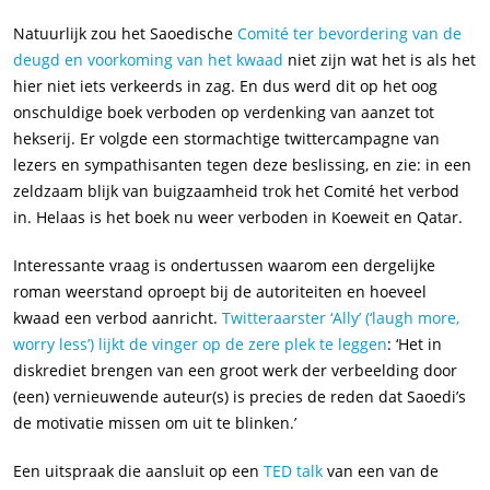
Natuurlijk zou het Saoedische
Comité ter bevordering van de
deugd en voorkoming van het kwaad
niet zijn wat het is als het
hier niet iets verkeerds in zag. En dus werd dit op het oog
onschuldige boek verboden op verdenking van aanzet tot
hekserij. Er volgde een stormachtige twittercampagne van
lezers en sympathisanten tegen deze beslissing, en zie: in een
zeldzaam blijk van buigzaamheid trok het Comité het verbod
in. Helaas is het boek nu weer verboden in Koeweit en Qatar.
Interessante vraag is ondertussen waarom een dergelijke
roman weerstand oproept bij de autoriteiten en hoeveel
kwaad een verbod aanricht.
Twitteraarster ‘Ally’
(‘laugh more,
worry less’) lijkt de vinger op de zere plek te leggen
: ‘Het in
diskrediet brengen van een groot werk der verbeelding door
(een) vernieuwende auteur(s) is precies de reden dat Saoedi’s
de motivatie missen om uit te blinken.’
Een uitspraak die aansluit op een
TED talk
van een van de