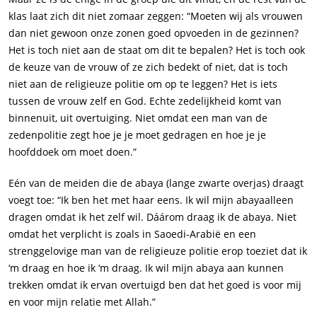
klas laat zich dit niet zomaar zeggen: “Moeten wij als vrouwen
dan niet gewoon onze zonen goed opvoeden in de gezinnen?
Het is toch niet aan de staat om dit te bepalen? Het is toch ook
de keuze van de vrouw of ze zich bedekt of niet, dat is toch
niet aan de religieuze politie om op te leggen? Het is iets
tussen de vrouw zelf en God. Echte zedelijkheid komt van
binnenuit, uit overtuiging. Niet omdat een man van de
zedenpolitie zegt hoe je je moet gedragen en hoe je je
hoofddoek om moet doen.”
Eén van de meiden die de
abaya
(lange zwarte overjas) draagt
voegt toe: “Ik ben het met haar eens. Ik wil mijn
abaya
alleen
dragen omdat ik het zelf wil. Dáárom draag ik de
abaya
. Niet
omdat het verplicht is zoals in Saoedi-Arabië en een
strenggelovige man van de religieuze politie erop toeziet dat ik
‘m draag en hoe ik ‘m draag. Ik wil mijn
abaya
aan kunnen
trekken omdat ik ervan overtuigd ben dat het goed is voor mij
en voor mijn relatie met Allah.”