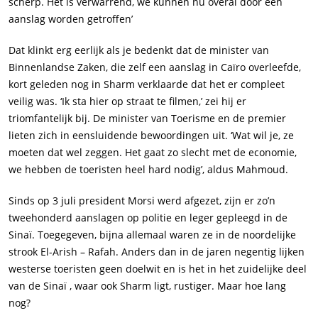
scherp. Het is verwarrend, we kunnen nu overal door een
aanslag worden getroffen’
Dat klinkt erg eerlijk als je bedenkt dat de minister van
Binnenlandse Zaken, die zelf een aanslag in Caïro overleefde,
kort geleden nog in Sharm verklaarde dat het er compleet
veilig was. ‘Ik sta hier op straat te filmen,’ zei hij er
triomfantelijk bij. De minister van Toerisme en de premier
lieten zich in eensluidende bewoordingen uit. ‘Wat wil je, ze
moeten dat wel zeggen. Het gaat zo slecht met de economie,
we hebben de toeristen heel hard nodig’, aldus Mahmoud.
Sinds op 3 juli president Morsi werd afgezet, zijn er zo’n
tweehonderd aanslagen op politie en leger gepleegd in de
Sinaï. Toegegeven, bijna allemaal waren ze in de noordelijke
strook El-Arish – Rafah. Anders dan in de jaren negentig lijken
westerse toeristen geen doelwit en is het in het zuidelijke deel
van de Sinaï , waar ook Sharm ligt, rustiger. Maar hoe lang
nog?