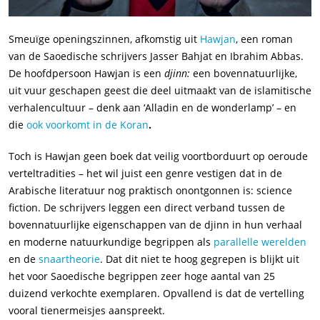
Smeuïge openingszinnen, afkomstig uit
Hawjan
, een roman
van de Saoedische schrijvers Jasser Bahjat en Ibrahim Abbas.
De hoofdpersoon Hawjan is een
djinn:
een bovennatuurlijke,
uit vuur geschapen geest die deel uitmaakt van de islamitische
verhalencultuur – denk aan ‘Alladin en de wonderlamp’ – en
die
ook voorkomt in de Koran
.
Toch is Hawjan geen boek dat veilig voortborduurt op oeroude
verteltradities – het wil juist een genre vestigen dat in de
Arabische literatuur nog praktisch onontgonnen is: science
fiction. De schrijvers leggen een direct verband tussen de
bovennatuurlijke eigenschappen van de djinn in hun verhaal
en moderne natuurkundige begrippen als
parallelle werelden
en de
snaartheorie
. Dat dit niet te hoog gegrepen is blijkt uit
het voor Saoedische begrippen zeer hoge aantal van 25
duizend verkochte exemplaren. Opvallend is dat de vertelling
vooral tienermeisjes aanspreekt.