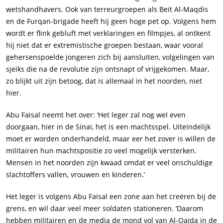
wetshandhavers. Ook van terreurgroepen als Beit Al-Maqdis
en de Furqan-brigade heeft hij geen hoge pet op. Volgens hem
wordt er flink gebluft met verklaringen en filmpjes, al ontkent
hij niet dat er extremistische groepen bestaan, waar vooral
gehersenspoelde jongeren zich bij aansluiten, volgelingen van
sjeiks die na de revolutie zijn ontsnapt of vrijgekomen. Maar,
zo blijkt uit zijn betoog, dat is allemaal in het noorden, niet
hier.
Abu Faisal neemt het over: ‘Het leger zal nog wel even
doorgaan, hier in de Sinaï, het is een machtsspel. Uiteindelijk
moet er worden onderhandeld, maar eer het zover is willen de
militairen hun machtspositie zo veel mogelijk versterken.
Mensen in het noorden zijn kwaad omdat er veel onschuldige
slachtoffers vallen, vrouwen en kinderen.’
Het leger is volgens Abu Faisal een zone aan het creëren bij de
grens, en wil daar veel meer soldaten stationeren. ‘Daarom
hebben militairen en de media de mond vol van Al-Qaida in de