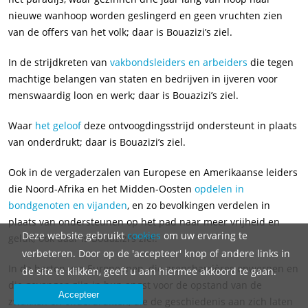
nieuwe wanhoop worden geslingerd en geen vruchten zien
van de offers van het volk; daar is Bouazizi’s ziel.
In de strijdkreten van
vakbondsleiders en arbeiders
die tegen
machtige belangen van staten en bedrijven in ijveren voor
menswaardig loon en werk; daar is Bouazizi’s ziel.
Waar
het geloof
deze ontvoogdingsstrijd ondersteunt in plaats
van onderdrukt; daar is Bouazizi’s ziel.
Ook in de vergaderzalen van Europese en Amerikaanse leiders
die Noord-Afrika en het Midden-Oosten
opdelen in
bondgenoten en vijanden
, en zo bevolkingen verdelen in
plaats van ondersteunen op het pad naar meer vrijheid en
Deze website gebruikt
cookies
om uw ervaring te
geluk; ook daar is Bouazizi’s ziel.
verbeteren. Door op de 'accepteer' knop of andere links in
In de harten van Europeanen, die grensbarrières opwerpen en
de site te klikken, geeft u aan hiermee akkoord te gaan.
die gevangen zijn in hun angst voor de opstand van de
Accepteer
zwakken en onderdrukten, die de geschiedenis aan zich laten