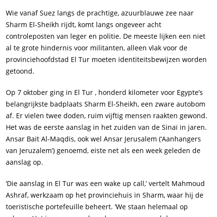
Wie vanaf Suez langs de prachtige, azuurblauwe zee naar
Sharm El-Sheikh rijdt, komt langs ongeveer acht
controleposten van leger en politie. De meeste lijken een niet
al te grote hindernis voor militanten, alleen vlak voor de
provinciehoofdstad El Tur moeten identiteitsbewijzen worden
getoond.
Op 7 oktober ging in El Tur , honderd kilometer voor Egypte’s
belangrijkste badplaats Sharm El-Sheikh, een zware autobom
af. Er vielen twee doden, ruim vijftig mensen raakten gewond.
Het was de eerste aanslag in het zuiden van de Sinaï in jaren.
Ansar Bait Al-Maqdis, ook wel Ansar Jerusalem (‘Aanhangers
van Jeruzalem’) genoemd, eiste net als een week geleden de
aanslag op.
‘Die aanslag in El Tur was een wake up call,’ vertelt Mahmoud
Ashraf, werkzaam op het provinciehuis in Sharm, waar hij de
toeristische portefeuille beheert. ‘We staan helemaal op