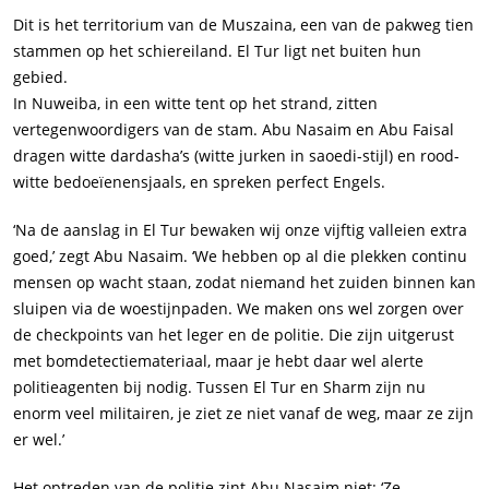
Dit is het territorium van de Muszaina, een van de pakweg tien
stammen op het schiereiland. El Tur ligt net buiten hun
gebied.
In Nuweiba, in een witte tent op het strand, zitten
vertegenwoordigers van de stam. Abu Nasaim en Abu Faisal
dragen witte dardasha’s (witte jurken in saoedi-stijl) en rood-
witte bedoeïenensjaals, en spreken perfect Engels.
‘Na de aanslag in El Tur bewaken wij onze vijftig valleien extra
goed,’ zegt Abu Nasaim. ‘We hebben op al die plekken continu
mensen op wacht staan, zodat niemand het zuiden binnen kan
sluipen via de woestijnpaden. We maken ons wel zorgen over
de checkpoints van het leger en de politie. Die zijn uitgerust
met bomdetectiemateriaal, maar je hebt daar wel alerte
politieagenten bij nodig. Tussen El Tur en Sharm zijn nu
enorm veel militairen, je ziet ze niet vanaf de weg, maar ze zijn
er wel.’
Het optreden van de politie zint Abu Nasaim niet: ‘Ze