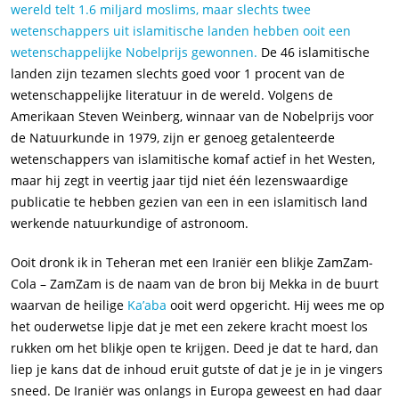
wereld telt 1.6 miljard moslims, maar slechts twee
wetenschappers uit islamitische landen hebben ooit een
wetenschappelijke Nobelprijs gewonnen.
De 46 islamitische
landen zijn tezamen slechts goed voor 1 procent van de
wetenschappelijke literatuur in de wereld. Volgens de
Amerikaan Steven Weinberg, winnaar van de Nobelprijs voor
de Natuurkunde in 1979, zijn er genoeg getalenteerde
wetenschappers van islamitische komaf actief in het Westen,
maar hij zegt in veertig jaar tijd niet één lezenswaardige
publicatie te hebben gezien van een in een islamitisch land
werkende natuurkundige of astronoom.
Ooit dronk ik in Teheran met een Iraniër een blikje ZamZam-
Cola – ZamZam is de naam van de bron bij Mekka in de buurt
waarvan de heilige
Ka’aba
ooit werd opgericht. Hij wees me op
het ouderwetse lipje dat je met een zekere kracht moest los
rukken om het blikje open te krijgen. Deed je dat te hard, dan
liep je kans dat de inhoud eruit gutste of dat je je in je vingers
sneed. De Iraniër was onlangs in Europa geweest en had daar