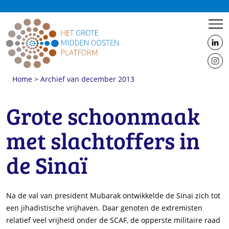
us
on
us
Linke
Home
>
Archief van december 2013
on
Insta
Grote schoonmaak
met slachtoffers in
de Sinaï
Na de val van president Mubarak ontwikkelde de Sinaï zich tot
een jihadistische vrijhaven. Daar genoten de extremisten
relatief veel vrijheid onder de SCAF, de opperste militaire raad