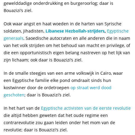
gewelddadige onderdrukking en burgeroorlog; daar is
Bouazizi’s ziel.
Ook waar angst en haat woeden in de harten van Syrische
soldaten, jihadisten,
Libanese Hezbollah-strijders
,
Egyptische
generaals
, Saoedische autocraten en alle anderen die in naam
van het volk strijden om het behoud van macht en privilege, of
die een opportunistisch eigen belang nastreven op het lijk van
zijn lichaam; ook daar is Bouazizi’s ziel.
In de smalle steegjes van een arme volkswijk in Caïro, waar
een Egyptische familie elke pond omdraait sinds hun
kostwinner door de ordetroepen
op straat werd dood
geschoten
; daar is Bouazizi’s ziel.
In het hart van de
Egyptische activisten van de eerste revolutie
die altijd hebben geweten dat het oude regime een
contrarevolutie zou gaan leiden onder het mom van de
revolutie; daar is Bouazizi’s ziel.