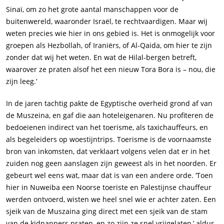
Sinaï, om zo het grote aantal manschappen voor de
buitenwereld, waaronder Israël, te rechtvaardigen. Maar wij
weten precies wie hier in ons gebied is. Het is onmogelijk voor
groepen als Hezbollah, of Iraniërs, of Al-Qaida, om hier te zijn
zonder dat wij het weten. En wat de Hilal-bergen betreft,
waarover ze praten alsof het een nieuw Tora Bora is – nou, die
zijn leeg.’
In de jaren tachtig pakte de Egyptische overheid grond af van
de Muszeina, en gaf die aan hoteleigenaren. Nu profiteren de
bedoeïenen indirect van het toerisme, als taxichauffeurs, en
als begeleiders op woestijntrips. Toerisme is de voornaamste
bron van inkomsten, dat verklaart volgens velen dat er in het
zuiden nog geen aanslagen zijn geweest als in het noorden. Er
gebeurt wel eens wat, maar dat is van een andere orde. ‘Toen
hier in Nuweiba een Noorse toeriste en Palestijnse chauffeur
werden ontvoerd, wisten we heel snel wie er achter zaten. Een
sjeik van de Muszaina ging direct met een sjeik van de stam
van de kidnappers praten, en zo zijn ze snel vrijgelaten,’ aldus