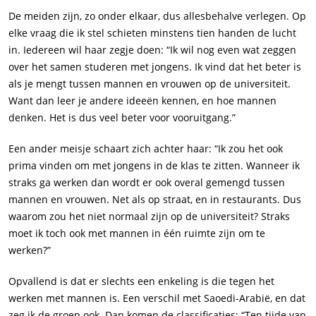
De meiden zijn, zo onder elkaar, dus allesbehalve verlegen. Op
elke vraag die ik stel schieten minstens tien handen de lucht
in. Iedereen wil haar zegje doen: “Ik wil nog even wat zeggen
over het samen studeren met jongens. Ik vind dat het beter is
als je mengt tussen mannen en vrouwen op de universiteit.
Want dan leer je andere ideeën kennen, en hoe mannen
denken. Het is dus veel beter voor vooruitgang.”
Een ander meisje schaart zich achter haar: “Ik zou het ook
prima vinden om met jongens in de klas te zitten. Wanneer ik
straks ga werken dan wordt er ook overal gemengd tussen
mannen en vrouwen. Net als op straat, en in restaurants. Dus
waarom zou het niet normaal zijn op de universiteit? Straks
moet ik toch ook met mannen in één ruimte zijn om te
werken?”
Opvallend is dat er slechts een enkeling is die tegen het
werken met mannen is. Een verschil met Saoedi-Arabië, en dat
zeg ik de groep ook. Dan komen de classificaties: “Ten tijde van