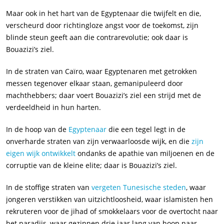
Maar ook in het hart van de Egyptenaar die twijfelt en die,
verscheurd door richtingloze angst voor de toekomst, zijn
blinde steun geeft aan die contrarevolutie; ook daar is
Bouazizi’s ziel.
In de straten van Caïro, waar Egyptenaren met getrokken
messen tegenover elkaar staan, gemanipuleerd door
machthebbers; daar voert Bouazizi’s ziel een strijd met de
verdeeldheid in hun harten.
In de hoop van de
Egyptenaar
die een tegel legt in de
onverharde straten van zijn verwaarloosde wijk, en die
zijn
eigen wijk ontwikkelt
ondanks de apathie van miljoenen en de
corruptie van de kleine elite; daar is Bouazizi’s ziel.
In de stoffige straten van
vergeten Tunesische steden
, waar
jongeren verstikken van uitzichtloosheid, waar islamisten hen
rekruteren voor de jihad of smokkelaars voor de overtocht naar
het paradijs, waar gezinnen drie jaar lang van hoop naar