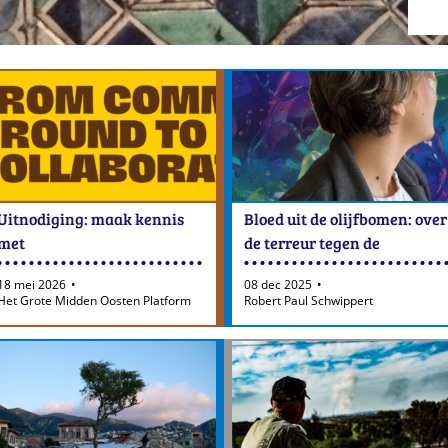
Uitnodiging: maak kennis
Bloed uit de olijfbomen: over
met
de terreur tegen de
duurzaamheidsactivisten,
Alawitische minderheid in
18 mei 2026
08 dec 2025
leiders en vernieuwers uit de
Syrië
Het Grote Midden Oosten Platform
Robert Paul Schwippert
MENA-regio