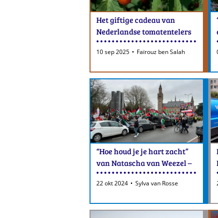
Het giftige cadeau van
Nederlandse tomatentelers
in Tunesië: stijgende export,
10 sep 2025
Faïrouz ben Salah
binnenlandse tekorten.
“Hoe houd je je hart zacht”
van Natascha van Weezel –
een recensie
22 okt 2024
Sylva van Rosse