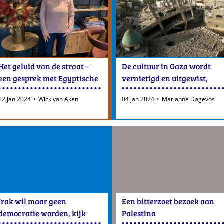
Het geluid van de straat –
De cultuur in Gaza wordt
een gesprek met Egyptische
vernietigd en uitgewist,
mensenrechtenactiviste
maar getuigen houden de
12 jan 2024
Wick van Aken
04 jan 2024
Marianne Dagevos
Esraa Abdel Fattah
herinneringen levend
Irak wil maar geen
Een bitterzoet bezoek aan
democratie worden, kijk
Palestina