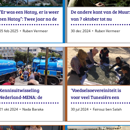
“Er was een Hatay, er is weer
De andere kant van de Muur
een Hatay”: Twee jaar na de
van 7 oktober tot nu
aardbeving.
05 feb 2025
Ruben Vermeer
30 dec 2024
Ruben Vermeer
Kennisuitwisseling
‘Voedselsoevereiniteit is
Nederland-MENA: de
voor veel Tunesiërs een
noodzaak van duurzame
watermeloen’
21 okt 2024
Nada Baraka
30 jul 2024
Faïrouz ben Salah
partnerschappen voor een
groene toekomst