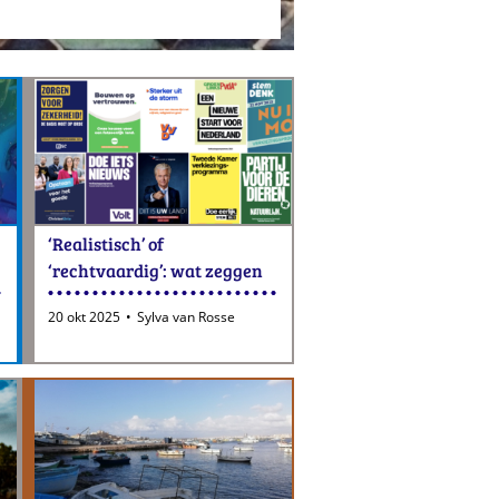
‘Realistisch’ of
‘rechtvaardig’: wat zeggen
verkiezingsprogramma’s
20 okt 2025
Sylva van Rosse
over buitenlands beleid?