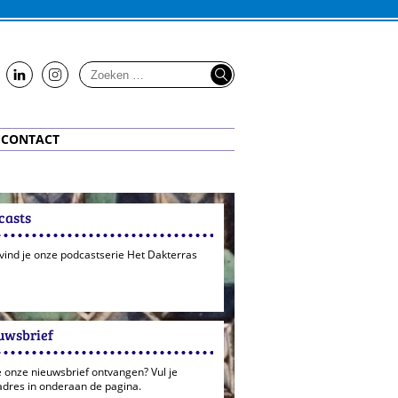
us
us
on
on
LinkedIn
Instagram
CONTACT
casts
 vind je onze podcastserie Het Dakterras
uwsbrief
e onze nieuwsbrief ontvangen? Vul je
adres in onderaan de pagina.