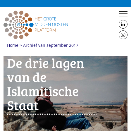
us
on
us
Linke
Home
>
Archief van september 2017
on
Insta
De drie lagen
van de
Islamitische
Staat