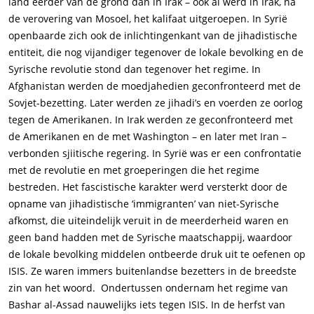
land eerder van de grond dan in Irak – ook al werd in Irak, na
de verovering van Mosoel, het kalifaat uitgeroepen. In Syrië
openbaarde zich ook de inlichtingenkant van de jihadistische
entiteit, die nog vijandiger tegenover de lokale bevolking en de
Syrische revolutie stond dan tegenover het regime. In
Afghanistan werden de moedjahedien geconfronteerd met de
Sovjet-bezetting. Later werden ze jihadi’s en voerden ze oorlog
tegen de Amerikanen. In Irak werden ze geconfronteerd met
de Amerikanen en de met Washington – en later met Iran –
verbonden sjiitische regering. In Syrië was er een confrontatie
met de revolutie en met groeperingen die het regime
bestreden. Het fascistische karakter werd versterkt door de
opname van jihadistische ‘immigranten’ van niet-Syrische
afkomst, die uiteindelijk veruit in de meerderheid waren en
geen band hadden met de Syrische maatschappij, waardoor
de lokale bevolking middelen ontbeerde druk uit te oefenen op
ISIS. Ze waren immers buitenlandse bezetters in de breedste
zin van het woord. Ondertussen ondernam het regime van
Bashar al-Assad nauwelijks iets tegen ISIS. In de herfst van