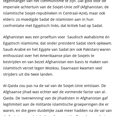
tegenhanger van het communisme te zijn. Dat gold voor de
imperiale achtertuin van de Sovjet-Unie zelf (Afghanistan, de
islamitische Sovjet-republieken in Centraal-Azië), maar ook
elders: zo moedigde Sadat de islamisten aan in hun
confrontatie met Egyptisch links, dat kritiek had op Sadat.
Afghanistan was een proeftuin voor Saudisch wahabisme én
Egyptisch islamisme, dat onder president Sadat sterk opkwam.
Saudi-Arabië en het Egypte van Sadat (en ook Pakistan) waren
enthousiast over het Amerikaanse plan de Sovjets te
bestrijden en van bezet Afghanistan een basis te maken van
islamitisch verzet tegen Moskou. Daarnaast kwamen veel
strijders uit die twee landen.
Al-Qaida zou pas na de val van de Sovjet-Unie ontstaan. De
Afghaanse jihad was echter wel de vormende factor van al-
Qaida. De ‘overwinning’ van de jihadisten in Afghanistan gaf
legitimiteit aan de militante islamitische groeperingen die er
waren, en die geen duidelijke zaak meer hadden na de val van