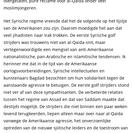
overgelaten, pure reclame voor al-Qaida onder veel
moslimjongeren.
Het Syrische regime vreesde dat het de volgende op het lijstje
van de Amerikanen zou zijn. Daarom moedigde het aan dat
veel jihadisten naar Irak trokken. De eerste Syrische golf
strijders was trouwens niet van al-Qaida-snit, maar
vertegenwoordigde een mengsel van anti-Amerikaanse
nationalistische, pan-Arabische en islamitische tendensen. Ik
herinner me dat in de tijd van de Amerikaanse
oorlogsvoorbereidingen, Syrische intellectuelen en
kunstenaars Bagdad bezochten om hun solidariteit tegen de
aanstaande agressie te betuigen. De eerste golf strijders stond
niet ver af van deze sympathisanten. De verbeterde relaties
tussen het regime van Assad en dat van Saddam maakte dat
destijds mogelijk. De strijders die niet binnen een paar weken
levend terugkeerden, liepen alleen maar over naar al-Qaida
vanwege de Amerikaanse agressie, het onverzoenlijke
optreden van de nieuwe sjiitische leiders en de toestroom van