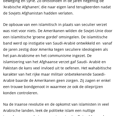
beweging en Syrië. Zo ontstonden in de jaren negentig de
‘Arabische Afghanen’, die naar eigen land terugkeerden nadat
de Sovjets Afghanistan hadden verlaten.
De opbouw van een islamitisch in plaats van seculier verzet
was niet voor niets. De Amerikanen wilden de Sovjet-Unie door
een islamitische ‘groene gordel’ omsingelen. De islamitische
band werd op instigatie van Saudi-Arabië ontwikkeld en vanaf
de jaren zestig door Amerika tegen seculiere ideologieën als
het pan-Arabisme en het communisme ingezet. De
islamisering van het Afghaanse verzet gaf Saudi- Arabië en
Pakistan de kans veel invloed uit te oefenen. Het wahabitische
karakter van het rijke maar militair onbetekenende Saoedi-
Arabië baarde de Amerikanen geen zorgen. Zij zagen er enkel
een trouwe bondgenoot in waarmee ze ook de olieprijzen
konden controleren.
Na de Iraanse revolutie en de opkomst van islamisten in veel
Arabische landen, leek de politieke islam een nuttige