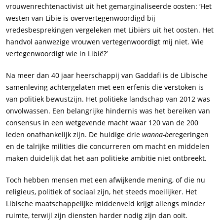
vrouwenrechtenactivist uit het gemarginaliseerde oosten: ‘Het
westen van Libië is oververtegenwoordigd bij
vredesbesprekingen vergeleken met Libiërs uit het oosten. Het
handvol aanwezige vrouwen vertegenwoordigt mij niet. Wie
vertegenwoordigt wie in Libië?’
Na meer dan 40 jaar heerschappij van Gaddafi is de Libische
samenleving achtergelaten met een erfenis die verstoken is
van politiek bewustzijn. Het politieke landschap van 2012 was
onvolwassen. Een belangrijke hindernis was het bereiken van
consensus in een wetgevende macht waar 120 van de 200
leden onafhankelijk zijn. De huidige drie
wanna-be
regeringen
en de talrijke milities die concurreren om macht en middelen
maken duidelijk dat het aan politieke ambitie niet ontbreekt.
Toch hebben mensen met een afwijkende mening, of die nu
religieus, politiek of sociaal zijn, het steeds moeilijker. Het
Libische maatschappelijke middenveld krijgt allengs minder
ruimte, terwijl zijn diensten harder nodig zijn dan ooit.