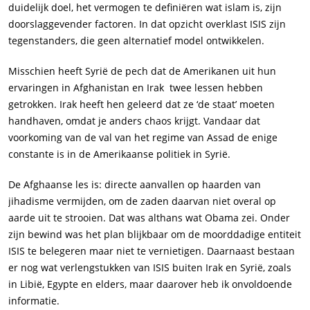
duidelijk doel, het vermogen te definiëren wat islam is, zijn
doorslaggevender factoren. In dat opzicht overklast ISIS zijn
tegenstanders, die geen alternatief model ontwikkelen.
Misschien heeft Syrië de pech dat de Amerikanen uit hun
ervaringen in Afghanistan en Irak twee lessen hebben
getrokken. Irak heeft hen geleerd dat ze ‘de staat’ moeten
handhaven, omdat je anders chaos krijgt. Vandaar dat
voorkoming van de val van het regime van Assad de enige
constante is in de Amerikaanse politiek in Syrië.
De Afghaanse les is: directe aanvallen op haarden van
jihadisme vermijden, om de zaden daarvan niet overal op
aarde uit te strooien. Dat was althans wat Obama zei. Onder
zijn bewind was het plan blijkbaar om de moorddadige entiteit
ISIS te belegeren maar niet te vernietigen. Daarnaast bestaan
er nog wat verlengstukken van ISIS buiten Irak en Syrië, zoals
in Libië, Egypte en elders, maar daarover heb ik onvoldoende
informatie.