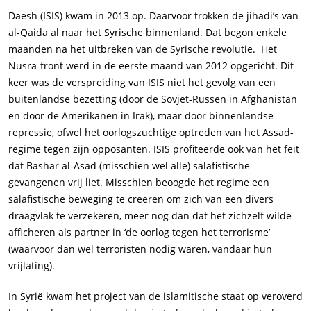
Daesh (ISIS) kwam in 2013 op. Daarvoor trokken de jihadi’s van
al-Qaida al naar het Syrische binnenland. Dat begon enkele
maanden na het uitbreken van de Syrische revolutie. Het
Nusra-front werd in de eerste maand van 2012 opgericht. Dit
keer was de verspreiding van ISIS niet het gevolg van een
buitenlandse bezetting (door de Sovjet-Russen in Afghanistan
en door de Amerikanen in Irak), maar door binnenlandse
repressie, ofwel het oorlogszuchtige optreden van het Assad-
regime tegen zijn opposanten. ISIS profiteerde ook van het feit
dat Bashar al-Asad (misschien wel alle) salafistische
gevangenen vrij liet. Misschien beoogde het regime een
salafistische beweging te creëren om zich van een divers
draagvlak te verzekeren, meer nog dan dat het zichzelf wilde
afficheren als partner in ‘de oorlog tegen het terrorisme’
(waarvoor dan wel terroristen nodig waren, vandaar hun
vrijlating).
In Syrië kwam het project van de islamitische staat op veroverd