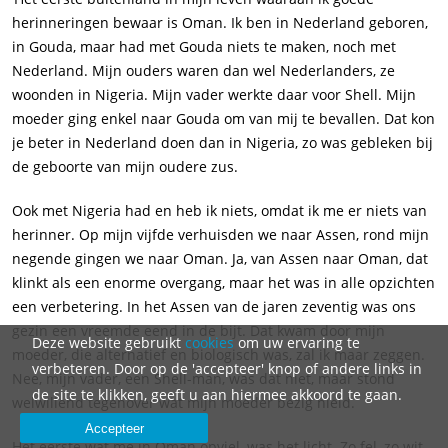
herinneringen bewaar is Oman. Ik ben in Nederland geboren,
in Gouda, maar had met Gouda niets te maken, noch met
Nederland. Mijn ouders waren dan wel Nederlanders, ze
woonden in Nigeria. Mijn vader werkte daar voor Shell. Mijn
moeder ging enkel naar Gouda om van mij te bevallen. Dat kon
je beter in Nederland doen dan in Nigeria, zo was gebleken bij
de geboorte van mijn oudere zus.
Ook met Nigeria had en heb ik niets, omdat ik me er niets van
herinner. Op mijn vijfde verhuisden we naar Assen, rond mijn
negende gingen we naar Oman. Ja, van Assen naar Oman, dat
klinkt als een enorme overgang, maar het was in alle opzichten
een verbetering. In het Assen van de jaren zeventig was ons
gezin een vreemde eend in de bijt. Dat kwam door mijn
Deze website gebruikt
cookies
om uw ervaring te
moeder, die alternatief en biologisch was, zal ik maar zeggen.
verbeteren. Door op de 'accepteer' knop of andere links in
Nee, mijn vader, een Shell-man, was dat niet, maar stond
de site te klikken, geeft u aan hiermee akkoord te gaan.
welwillend tegenover wat mijn moeder bezig hield.
Accepteer
Het eerste wat me in Oman opviel, was het licht. Zo fel, zo wit.