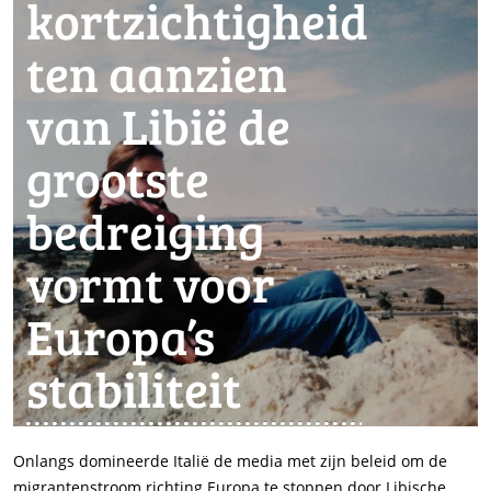
kortzichtigheid
ten aanzien
van Libië de
grootste
bedreiging
vormt voor
Europa’s
stabiliteit
Onlangs domineerde Italië de media met zijn beleid om de
migrantenstroom richting Europa te stoppen door Libische