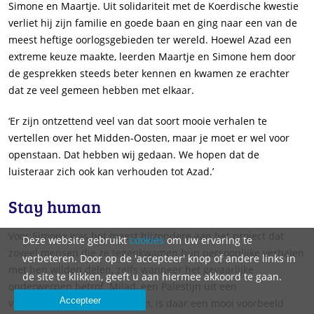
Simone en Maartje. Uit solidariteit met de Koerdische kwestie
verliet hij zijn familie en goede baan en ging naar een van de
meest heftige oorlogsgebieden ter wereld. Hoewel Azad een
extreme keuze maakte, leerden Maartje en Simone hem door
de gesprekken steeds beter kennen en kwamen ze erachter
dat ze veel gemeen hebben met elkaar.
‘Er zijn ontzettend veel van dat soort mooie verhalen te
vertellen over het Midden-Oosten, maar je moet er wel voor
openstaan. Dat hebben wij gedaan. We hopen dat de
luisteraar zich ook kan verhouden tot Azad.’
Stay human
Voor Simone was het meest bijzondere aan het project dat
Deze website gebruikt
cookies
om uw ervaring te
zoveel mensen die ze tegenkwamen hun persoonlijke verhalen
verbeteren. Door op de 'accepteer' knop of andere links in
met hen wilden delen, zelfs wanneer het gevaarlijke
de site te klikken, geeft u aan hiermee akkoord te gaan.
onderwerpen betrof. Milad, een Palestijn uit een
Accepteer
vluchtelingenkamp in Libanon, is daar een mooi voorbeeld