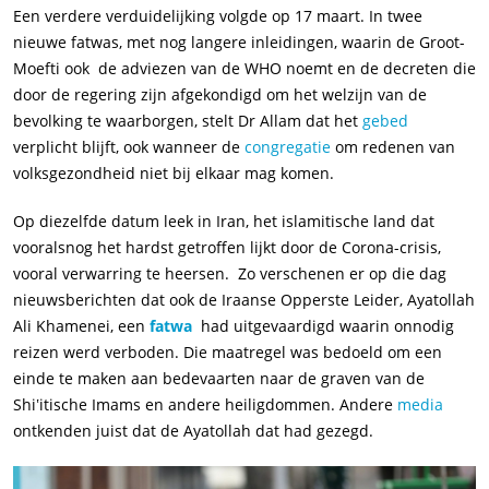
Een verdere verduidelijking volgde op 17 maart. In twee
nieuwe fatwas, met nog langere inleidingen, waarin de Groot-
Moefti ook de adviezen van de WHO noemt en de decreten die
door de regering zijn afgekondigd om het welzijn van de
bevolking te waarborgen, stelt Dr Allam dat het
gebed
verplicht blijft, ook wanneer de
congregatie
om redenen van
volksgezondheid niet bij elkaar mag komen.
Op diezelfde datum leek in Iran, het islamitische land dat
vooralsnog het hardst getroffen lijkt door de Corona-crisis,
vooral verwarring te heersen. Zo verschenen er op die dag
nieuwsberichten dat ook de Iraanse Opperste Leider, Ayatollah
Ali Khamenei, een
fatwa
had uitgevaardigd waarin onnodig
reizen werd verboden. Die maatregel was bedoeld om een
einde te maken aan bedevaarten naar de graven van de
Shiʽitische Imams en andere heiligdommen. Andere
media
ontkenden juist dat de Ayatollah dat had gezegd.