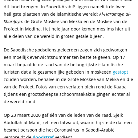
dit land brengen. In Saoedi-Arabiē liggen namelijk de twee
heiligste plaatsen van de islamitische wereld:
Al-Haramayn al-
Sharifayn
: de Grote Moskee van Mekka en de Moskee van de
Profeet in Medina. Het hele jaar door komen moslims hier uit
alle delen van de wereld in groten getale bijeen.
De Saoedische godsdienstgeleerden zagen zich gedwongen
een moeilijk evenwichtsnummer ten beste te geven. Op 17
maart bepaalde de raad van de belangrijkste islamitische
juristen dat alle gezamenlijke gebeden in moskeeën
gestopt
zouden worden, behalve in de Grote Moskee van Mekka en die
van de Profeet. Foto’s van een verlaten plein rond de Kaaba
tijdens een grootscheepse schoonmaakaktie gingen echter al
de wereld rond.
Op 23 maart 2020 gaf één van de leden van de raad, Sjeik
Abdullah al-Maniʽ, zelf een fatwa uit, waarin hij stelde dat een
besmet persoon die het Coronavirus in Saoedi-Arabië
verspreidt de
doodstraf
verdient.