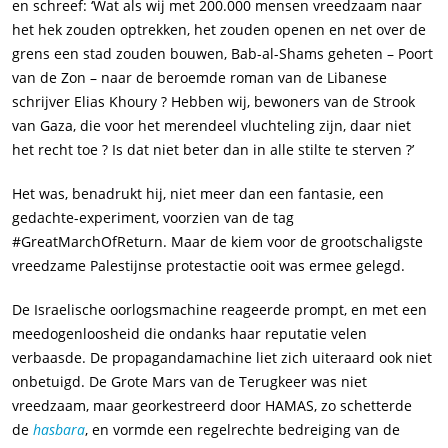
en schreef: ‘Wat als wij met 200.000 mensen vreedzaam naar
het hek zouden optrekken, het zouden openen en net over de
grens een stad zouden bouwen, Bab-al-Shams geheten – Poort
van de Zon – naar de beroemde roman van de Libanese
schrijver Elias Khoury ? Hebben wij, bewoners van de Strook
van Gaza, die voor het merendeel vluchteling zijn, daar niet
het recht toe ? Is dat niet beter dan in alle stilte te sterven ?’
Het was, benadrukt hij, niet meer dan een fantasie, een
gedachte-experiment, voorzien van de tag
#GreatMarchOfReturn. Maar de kiem voor de grootschaligste
vreedzame Palestijnse protestactie ooit was ermee gelegd.
De Israelische oorlogsmachine reageerde prompt, en met een
meedogenloosheid die ondanks haar reputatie velen
verbaasde. De propagandamachine liet zich uiteraard ook niet
onbetuigd. De Grote Mars van de Terugkeer was niet
vreedzaam, maar georkestreerd door HAMAS, zo schetterde
de
hasbara
, en vormde een regelrechte bedreiging van de