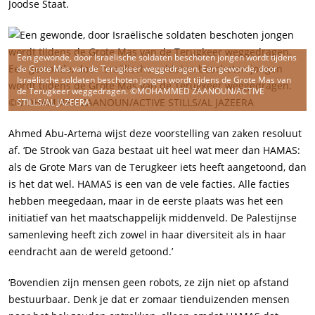
Joodse Staat.
Een gewonde, door Israëlische soldaten beschoten jongen wordt tijdens
de Grote Mas van de Terugkeer weggedragen. Een gewonde, door
Israëlische soldaten beschoten jongen wordt tijdens de Grote Mas van
de Terugkeer weggedragen. ©MOHAMMED ZAANOUN/ACTIVE
STILLS/AL JAZEERA
Ahmed Abu-Artema wijst deze voorstelling van zaken resoluut
af. ‘De Strook van Gaza bestaat uit heel wat meer dan HAMAS:
als de Grote Mars van de Terugkeer iets heeft aangetoond, dan
is het dat wel. HAMAS is een van de vele facties. Alle facties
hebben meegedaan, maar in de eerste plaats was het een
initiatief van het maatschappelijk middenveld. De Palestijnse
samenleving heeft zich zowel in haar diversiteit als in haar
eendracht aan de wereld getoond.’
‘Bovendien zijn mensen geen robots, ze zijn niet op afstand
bestuurbaar. Denk je dat er zomaar tienduizenden mensen