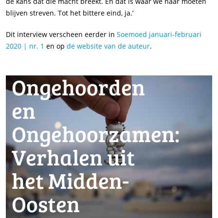
de kans dat die macht breekt. En dat is waar we naar moeten
blijven streven. Tot het bittere eind, ja.’
Dit interview verscheen eerder in
Soemoed januari-februari
2020 | nr. 1
en op
de website van de auteur
.
Ongehoorden
en
Ongehoorzamen:
Verhalen uit
het Midden-
Oosten