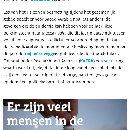
Los van het risico van besmetting tijdens het gezamenlijk
gebed speelt er voor Saoedi-Arabië nog iets anders: de
gevolgen die de epidemie kan hebben voor de jaarlijkse
pelgrimstocht naar Mecca (
Hajj
), die dit jaar plaatsvindt tussen
28 juli en 2 augustus. Wellicht ter voorbereiding op de kans
dat Saoedi-Arabië de monumentale beslissing moet nemen om
dit jaar de
Hajj af te zegge
n
, publiceerde de King Abdulaziz
Foundation for Research and Archives (
KAFRA
) een
verklar
ing,
waarin werd uitgelegd dat in de loop van de geschiedenis de
Hajj een keer of veertig niet is doorgegaan ten gevolge van
epidemiëen, politieke onrust of natuurrampen.
Er zijn veel
mensen in de