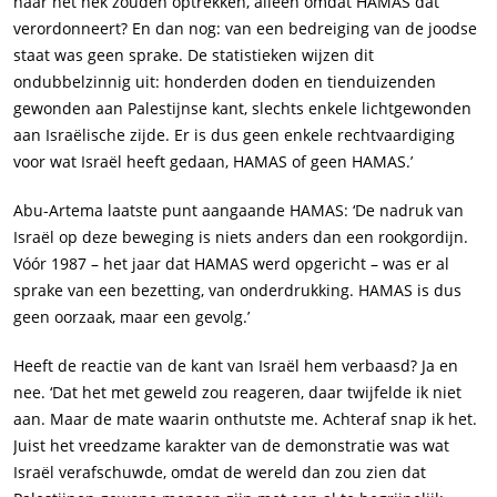
naar het hek zouden optrekken, alleen omdat HAMAS dat
verordonneert? En dan nog: van een bedreiging van de joodse
staat was geen sprake. De statistieken wijzen dit
ondubbelzinnig uit: honderden doden en tienduizenden
gewonden aan Palestijnse kant, slechts enkele lichtgewonden
aan Israëlische zijde. Er is dus geen enkele rechtvaardiging
voor wat Israël heeft gedaan, HAMAS of geen HAMAS.’
Abu-Artema laatste punt aangaande HAMAS: ‘De nadruk van
Israël op deze beweging is niets anders dan een rookgordijn.
Vóór 1987 – het jaar dat HAMAS werd opgericht – was er al
sprake van een bezetting, van onderdrukking. HAMAS is dus
geen oorzaak, maar een gevolg.’
Heeft de reactie van de kant van Israël hem verbaasd? Ja en
nee. ‘Dat het met geweld zou reageren, daar twijfelde ik niet
aan. Maar de mate waarin onthutste me. Achteraf snap ik het.
Juist het vreedzame karakter van de demonstratie was wat
Israël verafschuwde, omdat de wereld dan zou zien dat