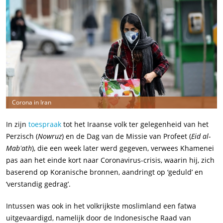
Corona in Iran
In zijn
toespraak
tot het Iraanse volk ter gelegenheid van het
Perzisch (
Nowruz
) en de Dag van de Missie van Profeet (
Eid al-
Mab
ʽa
th
), die een week later werd gegeven, verwees Khamenei
pas aan het einde kort naar Coronavirus-crisis, waarin hij, zich
baserend op Koranische bronnen, aandringt op ‘geduld’ en
‘verstandig gedrag’.
Intussen was ook in het volkrijkste moslimland een fatwa
uitgevaardigd, namelijk door de Indonesische Raad van