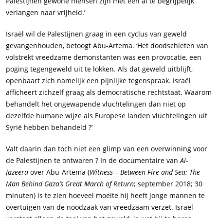
Palestijnen gewone mensen zijn met een al te begrijpelijk
verlangen naar vrijheid.’
Israël wil de Palestijnen graag in een cyclus van geweld
gevangenhouden, betoogt Abu-Artema. ‘Het doodschieten van
volstrekt vreedzame demonstanten was een provocatie, een
poging tegengeweld uit te lokken. Als dat geweld uitblijft,
openbaart zich namelijk een pijnlijke tegenspraak. Israël
afficheert zichzelf graag als democratische rechtstaat. Waarom
behandelt het ongewapende vluchtelingen dan niet op
dezelfde humane wijze als Europese landen vluchtelingen uit
Syrië hebben behandeld ?’
Valt daarin dan toch niet een glimp van een overwinning voor
de Palestijnen te ontwaren ? In de documentaire van
Al-
Jazeera
over Abu-Artema (
Witness – Between Fire and Sea: The
Man Behind Gaza’s Great March of Return
; september 2018; 30
minuten) is te zien hoeveel moeite hij heeft jonge mannen te
overtuigen van de noodzaak van vreedzaam verzet. Israël