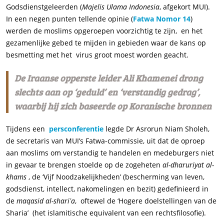
Godsdienstgeleerden (
Majelis Ulama Indonesia
, afgekort MUI).
In een negen punten tellende opinie (
Fatwa Nomor 14
)
werden de moslims opgeroepen voorzichtig te zijn, en het
gezamenlijke gebed te mijden in gebieden waar de kans op
besmetting met het virus groot moest worden geacht.
De Iraanse opperste leider Ali Khamenei drong
slechts aan op ‘geduld’ en ‘verstandig gedrag’,
waarbij hij zich baseerde op Koranische bronnen
Tijdens een
persconferentie
legde Dr Asrorun Niam Sholeh,
de secretaris van MUI’s Fatwa-commissie, uit dat de oproep
aan moslims om verstandig te handelen en medeburgers niet
in gevaar te brengen stoelde op de zogeheten
al-dharuriyat al-
khams
, de ‘Vijf Noodzakelijkheden’ (bescherming van leven,
godsdienst, intellect, nakomelingen en bezit) gedefinieerd in
de
maqasid al-shari
ʽ
a
, oftewel de ‘Hogere doelstellingen van de
Sharia’ (het islamitische equivalent van een rechtsfilosofie).