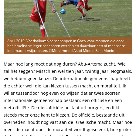
April 2019: Voetbalkampioenschappen in Gaza voor mannen die door
het Israëlische leger beschoten werden en daardoor een of meerdere
ledematen kwijtraakten. ©Mohammed Asad Middle East Monitor
Maar hoe lang moet dat nog duren? Abu-Artema zucht. ‘Wie
zal het zeggen? Misschien wel tien jaar, twintig jaar. Nogmaals,
we hebben geen keuze. De internationale gemeenschap heeft
die echter wel: die kan kiezen tussen macht en moraliteit. Ik
wil er tussendoor nog even op wijzen dat er twee soorten
internationale gemeenschap bestaan: een officiële en een
niet-officiële. De niet-officiële bestaat uit burgers, en lijkt
steeds meer onze kant te kiezen. De officiële, bestaande uit
overheden, houdt nog vast aan de Israëlische macht. Maar hoe
meer de macht door de moraliteit wordt geïsoleerd, hoe groter