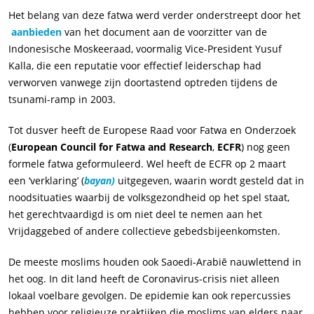
Het belang van deze fatwa werd verder onderstreept door het
aanbieden
van het document aan de voorzitter van de
Indonesische Moskeeraad, voormalig Vice-President Yusuf
Kalla, die een reputatie voor effectief leiderschap had
verworven vanwege zijn doortastend optreden tijdens de
tsunami-ramp in 2003.
Tot dusver heeft de Europese Raad voor Fatwa en Onderzoek
(
European Council for Fatwa and Research
,
ECFR
) nog geen
formele fatwa geformuleerd. Wel heeft de ECFR op 2 maart
een ‘verklaring’ (
bayan)
uitgegeven, waarin wordt gesteld dat in
noodsituaties waarbij de volksgezondheid op het spel staat,
het gerechtvaardigd is om niet deel te nemen aan het
Vrijdaggebed of andere collectieve gebedsbijeenkomsten.
De meeste moslims houden ook Saoedi-Arabiē nauwlettend in
het oog. In dit land heeft de Coronavirus-crisis niet alleen
lokaal voelbare gevolgen. De epidemie kan ook repercussies
hebben voor religieuze praktijken die moslims van elders naar