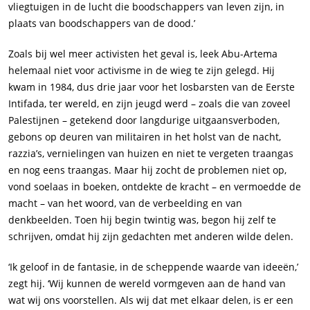
vliegtuigen in de lucht die boodschappers van leven zijn, in
plaats van boodschappers van de dood.’
Zoals bij wel meer activisten het geval is, leek Abu-Artema
helemaal niet voor activisme in de wieg te zijn gelegd. Hij
kwam in 1984, dus drie jaar voor het losbarsten van de Eerste
Intifada, ter wereld, en zijn jeugd werd – zoals die van zoveel
Palestijnen – getekend door langdurige uitgaansverboden,
gebons op deuren van militairen in het holst van de nacht,
razzia’s, vernielingen van huizen en niet te vergeten traangas
en nog eens traangas. Maar hij zocht de problemen niet op,
vond soelaas in boeken, ontdekte de kracht – en vermoedde de
macht – van het woord, van de verbeelding en van
denkbeelden. Toen hij begin twintig was, begon hij zelf te
schrijven, omdat hij zijn gedachten met anderen wilde delen.
‘Ik geloof in de fantasie, in de scheppende waarde van ideeën,’
zegt hij. ‘Wij kunnen de wereld vormgeven aan de hand van
wat wij ons voorstellen. Als wij dat met elkaar delen, is er een