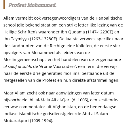
Profeet Mohammed.
Allam vermeldt ook vertegenwoordigers van de Hanbalitische
school (die bekend staat om een strikt letterlijke lezing van de
Heilige Schriften), waaronder Ibn Qudama (1147-1223CE) en
Ibn Taymiyya (1263-1328CE). De laatste verwees specifiek naar
de standpunten van de Rechtgeleide Kaliefen, de eerste vier
opvolgers van Mohammed als leiders van de
Moslimgemeenschap, en het handelen van de zogenaamde
al-salaf al-salih
, de ‘Vrome Voorouders’, een term die verwijst
naar de eerste drie generaties moslims, bestaande uit de
metgezellen van de Profeet en hun direkte afstammelingen.
Maar Allam zocht ook naar aanwijzingen van later datum,
bijvoorbeeld, bij al-Mala Ali al-Qari (d. 1605), een zestiende-
eeuwse commentator uit Afghanistan, en de hedendaagse
Indiase islamitische godsdienstgeleerde Abd al-Salam
Mubarakpuri (1909-1994).