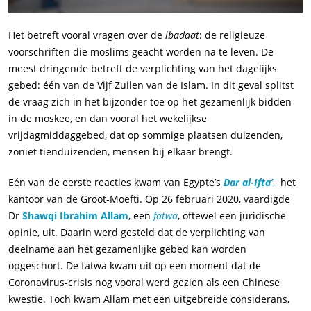
Het betreft vooral vragen over de
ibadaat
: de religieuze
voorschriften die moslims geacht worden na te leven. De
meest dringende betreft de verplichting van het dagelijks
gebed: één van de Vijf Zuilen van de Islam. In dit geval splitst
de vraag zich in het bijzonder toe op het gezamenlijk bidden
in de moskee, en dan vooral het wekelijkse
vrijdagmiddaggebed, dat op sommige plaatsen duizenden,
zoniet tienduizenden, mensen bij elkaar brengt.
Eén van de eerste reacties kwam van Egypte’s
Dar al-Ifta’
,
het
kantoor van de Groot-Moefti. Op 26 februari 2020, vaardigde
Dr
Shawqi Ibrahim Allam
, een
fatwa
, oftewel een juridische
opinie, uit. Daarin werd gesteld dat de verplichting van
deelname aan het gezamenlijke gebed kan worden
opgeschort. De fatwa kwam uit op een moment dat de
Coronavirus-crisis nog vooral werd gezien als een Chinese
kwestie. Toch kwam Allam met een uitgebreide considerans,