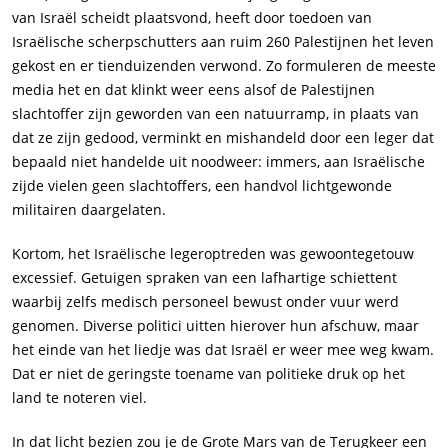
van Israël scheidt plaatsvond, heeft door toedoen van
Israëlische scherpschutters aan ruim 260 Palestijnen het leven
gekost en er tienduizenden verwond. Zo formuleren de meeste
media het en dat klinkt weer eens alsof de Palestijnen
slachtoffer zijn geworden van een natuurramp, in plaats van
dat ze zijn gedood, verminkt en mishandeld door een leger dat
bepaald niet handelde uit noodweer: immers, aan Israëlische
zijde vielen geen slachtoffers, een handvol lichtgewonde
militairen daargelaten.
Kortom, het Israëlische legeroptreden was gewoontegetouw
excessief. Getuigen spraken van een lafhartige schiettent
waarbij zelfs medisch personeel bewust onder vuur werd
genomen. Diverse politici uitten hierover hun afschuw, maar
het einde van het liedje was dat Israël er weer mee weg kwam.
Dat er niet de geringste toename van politieke druk op het
land te noteren viel.
In dat licht bezien zou je de Grote Mars van de Terugkeer een