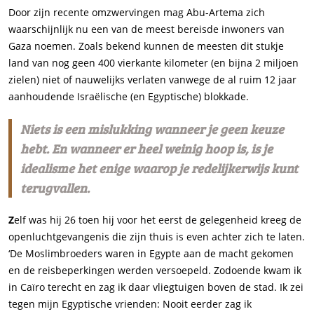
Door zijn recente omzwervingen mag Abu-Artema zich
waarschijnlijk nu een van de meest bereisde inwoners van
Gaza noemen. Zoals bekend kunnen de meesten dit stukje
land van nog geen 400 vierkante kilometer (en bijna 2 miljoen
zielen) niet of nauwelijks verlaten vanwege de al ruim 12 jaar
aanhoudende Israëlische (en Egyptische) blokkade.
Niets is een mislukking wanneer je geen keuze
hebt. En wanneer er heel weinig hoop is, is je
idealisme het enige waarop je redelijkerwijs kunt
terugvallen.
Z
elf was hij 26 toen hij voor het eerst de gelegenheid kreeg de
openluchtgevangenis die zijn thuis is even achter zich te laten.
‘De Moslimbroeders waren in Egypte aan de macht gekomen
en de reisbeperkingen werden versoepeld. Zodoende kwam ik
in Caïro terecht en zag ik daar vliegtuigen boven de stad. Ik zei
tegen mijn Egyptische vrienden: Nooit eerder zag ik