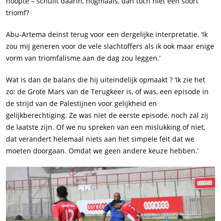
hoopte – schuilt daarin, nogmaals, dan toch niet een soort
triomf?
Abu-Artema deinst terug voor een dergelijke interpretatie. ‘Ik
zou mij generen voor de vele slachtoffers als ik ook maar enige
vorm van triomfalisme aan de dag zou leggen.’
Wat is dan de balans die hij uiteindelijk opmaakt ? ‘Ik zie het
zo: de Grote Mars van de Terugkeer is, of was, een episode in
de strijd van de Palestijnen voor gelijkheid en
gelijkberechtiging. Ze was niet de eerste episode, noch zal zij
de laatste zijn. Of we nu spreken van een mislukking of niet,
dat verandert helemaal niets aan het simpele feit dat we
moeten doorgaan. Omdat we geen andere keuze hebben.’