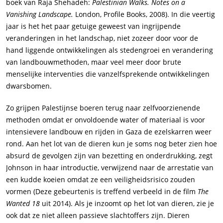
boek van Raja Shehadeh:
Palestinian Walks. Notes on a
Vanishing Landscape.
London, Profile Books, 2008). In die veertig
jaar is het het paar getuige geweest van ingrijpende
veranderingen in het landschap, niet zozeer door voor de
hand liggende ontwikkelingen als stedengroei en verandering
van landbouwmethoden, maar veel meer door brute
menselijke interventies die vanzelfsprekende ontwikkelingen
dwarsbomen.
Zo grijpen Palestijnse boeren terug naar zelfvoorzienende
methoden omdat er onvoldoende water of materiaal is voor
intensievere landbouw en rijden in Gaza de ezelskarren weer
rond. Aan het lot van de dieren kun je soms nog beter zien hoe
absurd de gevolgen zijn van bezetting en onderdrukking, zegt
Johnson in haar introductie, verwijzend naar de arrestatie van
een kudde koeien omdat ze een veiligheidsrisico zouden
vormen (Deze gebeurtenis is treffend verbeeld in de film
The
Wanted 18
uit 2014). Als je inzoomt op het lot van dieren, zie je
ook dat ze niet alleen passieve slachtoffers zijn. Dieren