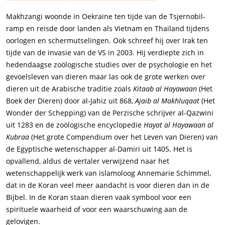
Makhzangi woonde in Oekraïne ten tijde van de Tsjernobil-
ramp en reisde door landen als Vietnam en Thailand tijdens
oorlogen en schermutselingen. Ook schreef hij over Irak ten
tijde van de invasie van de VS in 2003. Hij verdiepte zich in
hedendaagse zoölogische studies over de psychologie en het
gevoelsleven van dieren maar las ook de grote werken over
dieren uit de Arabische traditie zoals
Kitaab al Hayawaan
(Het
Boek der Dieren) door al-Jahiz uit 868,
Ajaib al Makhluqaat
(Het
Wonder der Schepping) van de Perzische schrijver al-Qazwini
uit 1283 en de zoölogische encyclopedie
Hayat al Hayawaan al
Kubraa
(Het grote Compendium over het Leven van Dieren) van
de Egyptische wetenschapper al-Damiri uit 1405. Het is
opvallend, aldus de vertaler verwijzend naar het
wetenschappelijk werk van islamoloog Annemarie Schimmel,
dat in de Koran veel meer aandacht is voor dieren dan in de
Bijbel. In de Koran staan dieren vaak symbool voor een
spirituele waarheid of voor een waarschuwing aan de
gelovigen.