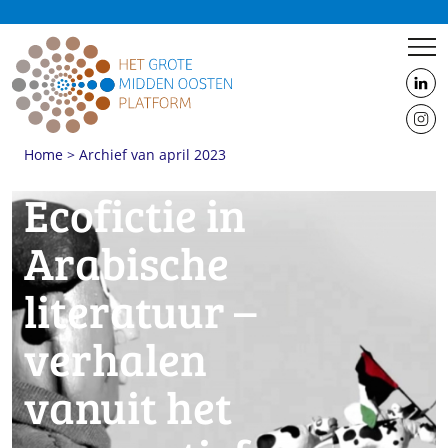
us
on
us
Linke
Home
>
Archief van april 2023
on
Insta
Ecofictie in
Arabische
literatuur –
verhalen
vanuit het