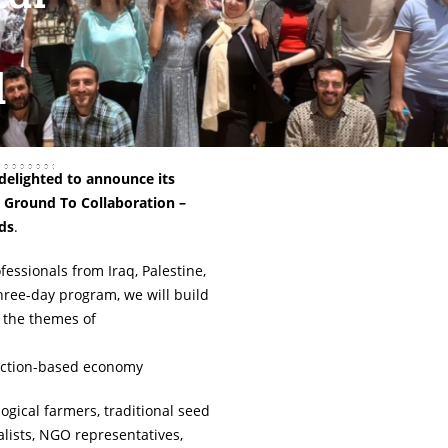
d
delighted to announce its
round To Collaboration –
ds
.
fessionals from Iraq, Palestine,
hree-day program, we will build
 the themes of
raction-based economy
ogical farmers, traditional seed
alists, NGO representatives,