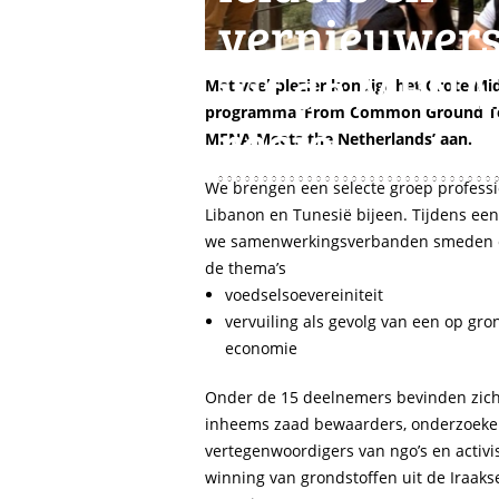
vernieuwer
uit de MENA
Met veel plezier kondigt het Grote M
programma ‘From Common Ground To 
regio
MENA Meets the Netherlands’ aan.
We brengen een selecte groep professiona
Libanon en Tunesië bijeen. Tijdens ee
we samenwerkingsverbanden smeden en
de thema’s
voedselsoevereiniteit
vervuiling als gevolg van een op gr
economie
Onder de 15 deelnemers bevinden zich
inheems zaad bewaarders, onderzoeker
vertegenwoordigers van ngo’s en activi
winning van grondstoffen uit de Iraak