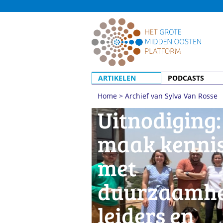
ARTIKELEN
PODCASTS
Home
>
Archief van Sylva Van Rosse
Uitnodiging:
maak kenni
met
duurzaamhei
leiders en