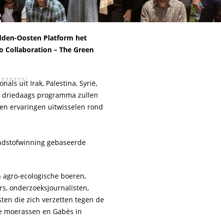
s
-
idden-Oosten Platform het
Collaboration – The Green
ls uit Irak, Palestina, Syrië,
n driedaags programma zullen
 ervaringen uitwisselen rond
ondstofwinning gebaseerde
 agro-ecologische boeren,
s, onderzoeksjournalisten,
sten die zich verzetten tegen de
se moerassen en Gabès in