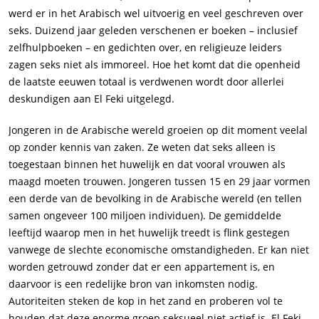
werd er in het Arabisch wel uitvoerig en veel geschreven over
seks. Duizend jaar geleden verschenen er boeken – inclusief
zelfhulpboeken – en gedichten over, en religieuze leiders
zagen seks niet als immoreel. Hoe het komt dat die openheid
de laatste eeuwen totaal is verdwenen wordt door allerlei
deskundigen aan El Feki uitgelegd.
Jongeren in de Arabische wereld groeien op dit moment veelal
op zonder kennis van zaken. Ze weten dat seks alleen is
toegestaan binnen het huwelijk en dat vooral vrouwen als
maagd moeten trouwen. Jongeren tussen 15 en 29 jaar vormen
een derde van de bevolking in de Arabische wereld (en tellen
samen ongeveer 100 miljoen individuen). De gemiddelde
leeftijd waarop men in het huwelijk treedt is flink gestegen
vanwege de slechte economische omstandigheden. Er kan niet
worden getrouwd zonder dat er een appartement is, en
daarvoor is een redelijke bron van inkomsten nodig.
Autoriteiten steken de kop in het zand en proberen vol te
houden dat deze enorme groep seksueel niet actief is. El Feki