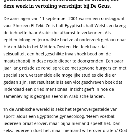
deze week in vertaling verschijnt bij De Geus.
De aanslagen van 11 september 2001 waren een omslagpunt
voor Shereen El Feki. Ze is half Egyptisch, half Welsh, en kreeg
de behoefte haar Arabische afkomst te verkennen. Als
epidemioloog en journaliste had ze al onderzoek gedaan naar
HIV en Aids in het Midden-Oosten. Het leek haar dat
seksualiteit een heel geschikte invalshoek bood om de
maatschappij in deze regio dieper te doorgronden. Een paar
jaar lang reisde ze rond, sprak ze met gewone burgers en met
specialisten, verzamelde alle mogelijke studies die die er
gedaan zijn. Het resultaat is is een vlot geschreven boek dat
inderdaad een driedimensionaal inzicht geeft in hoe de
samenleving is georganiseerd in Arabische landen.
‘In de Arabische wereld is seks het tegenovergestelde van
sport’, aldus een Egyptische gynaecoloog. ‘Neem voetbal:
iedereen praat erover, maar bijna niemand speelt het. Dan
seks: iedereen doet het, maar niemand wil erover praten.’ Ooit