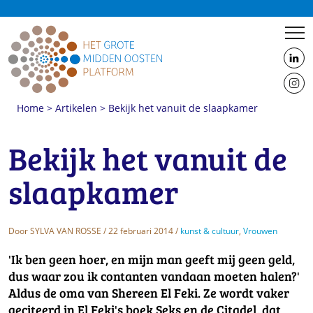
us
on
us
Linke
Home
>
Artikelen
>
Bekijk het vanuit de slaapkamer
on
Insta
Bekijk het vanuit de
slaapkamer
Door
SYLVA VAN ROSSE
/ 22 februari 2014 /
kunst & cultuur
,
Vrouwen
'Ik ben geen hoer, en mijn man geeft mij geen geld,
dus waar zou ik contanten vandaan moeten halen?'
Aldus de oma van Shereen El Feki. Ze wordt vaker
geciteerd in El Feki's boek Seks en de Citadel, dat