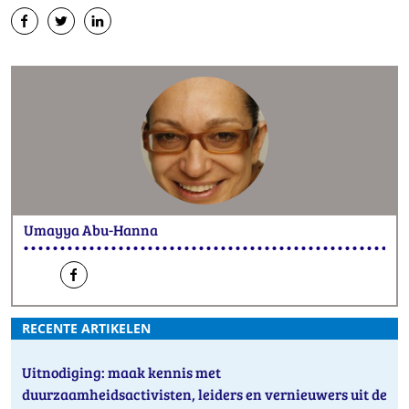
op
op
op
Facebook
Twitter
LinkedIn
Umayya Abu-Hanna
een
hen
e-
op
RECENTE ARTIKELEN
mail
Facebook
Uitnodiging: maak kennis met
duurzaamheidsactivisten, leiders en vernieuwers uit de