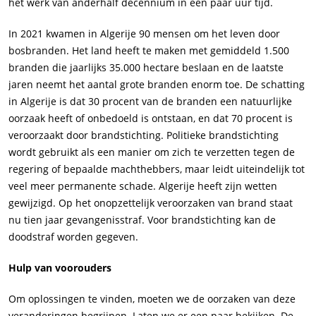
het werk van anderhalf decennium in een paar uur tijd.
In 2021 kwamen in Algerije 90 mensen om het leven door
bosbranden. Het land heeft te maken met gemiddeld 1.500
branden die jaarlijks 35.000 hectare beslaan en de laatste
jaren neemt het aantal grote branden enorm toe. De schatting
in Algerije is dat 30 procent van de branden een natuurlijke
oorzaak heeft of onbedoeld is ontstaan, ​​en dat 70 procent is
veroorzaakt door brandstichting. Politieke brandstichting
wordt gebruikt als een manier om zich te verzetten tegen de
regering of bepaalde machthebbers, maar leidt uiteindelijk tot
veel meer permanente schade. Algerije heeft zijn wetten
gewijzigd. Op het onopzettelijk veroorzaken van brand staat
nu tien jaar gevangenisstraf. Voor brandstichting kan de
doodstraf worden gegeven.
Hulp van voorouders
Om oplossingen te vinden, moeten we de oorzaken van deze
veranderingen begrijpen. Laten we er een paar bekijken. De