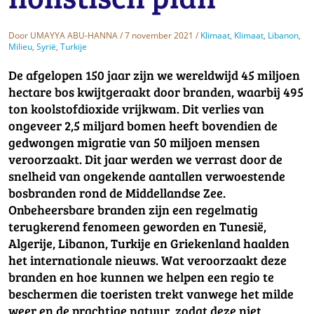
Door
UMAYYA ABU-HANNA
/ 7 november 2021 /
Klimaat
,
Klimaat
,
Libanon
,
Milieu
,
Syrië
,
Turkije
De afgelopen 150 jaar zijn we wereldwijd 45 miljoen
hectare bos kwijtgeraakt door branden, waarbij 495
ton koolstofdioxide vrijkwam. Dit verlies van
ongeveer 2,5 miljard bomen heeft bovendien de
gedwongen migratie van 50 miljoen mensen
veroorzaakt. Dit jaar werden we verrast door de
snelheid van ongekende aantallen verwoestende
bosbranden rond de Middellandse Zee.
Onbeheersbare branden zijn een regelmatig
terugkerend fenomeen geworden en Tunesië,
Algerije, Libanon, Turkije en Griekenland haalden
het internationale nieuws. Wat veroorzaakt deze
branden en hoe kunnen we helpen een regio te
beschermen die toeristen trekt vanwege het milde
weer en de prachtige natuur, zodat deze niet