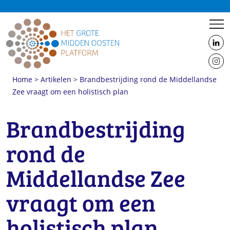
us
on
us
Linke
Home
>
Artikelen
>
Brandbestrijding rond de Middellandse
on
Zee vraagt om een holistisch plan
Insta
Wildfires raging in Algeria @ Makaveli photograpie
Brandbestrijding
rond de
Middellandse Zee
vraagt om een
holistisch plan