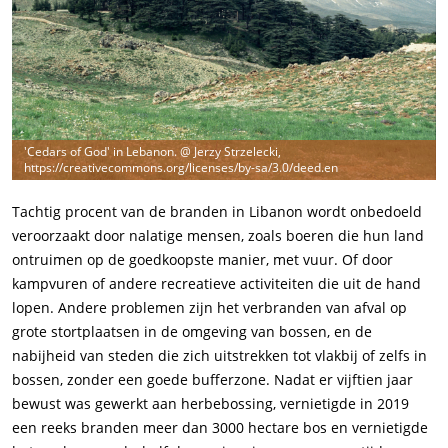
'Cedars of God' in Lebanon. @ Jerzy Strzelecki,
https://creativecommons.org/licenses/by-sa/3.0/deed.en
Tachtig procent van de branden in Libanon wordt onbedoeld
veroorzaakt door nalatige mensen, zoals boeren die hun land
ontruimen op de goedkoopste manier, met vuur. Of door
kampvuren of andere recreatieve activiteiten die uit de hand
lopen. Andere problemen zijn het verbranden van afval op
grote stortplaatsen in de omgeving van bossen, en de
nabijheid van steden die zich uitstrekken tot vlakbij of zelfs in
bossen, zonder een goede bufferzone. Nadat er vijftien jaar
bewust was gewerkt aan herbebossing, vernietigde in 2019
een reeks branden meer dan 3000 hectare bos en vernietigde