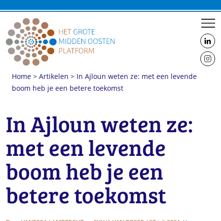
us
on
us
Linke
Home
>
Artikelen
>
In Ajloun weten ze: met een levende
on
boom heb je een betere toekomst
Insta
Michael Schuring van Desert Tulip demonstreert de Waterboxx
In Ajloun weten ze:
met een levende
boom heb je een
betere toekomst