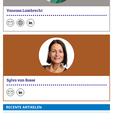
Vanessa Lambrecht
een
website
hen
e-
op
mail
LinkedIn
Sylva van Rosse
een
hen
e-
op
RECENTE ARTIKELEN
mail
LinkedIn