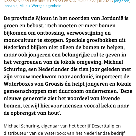
Door
VANESSA LAMBRECHT
en
SYLVA VAN ROSSE
/ 27 juli 2021 /
Jongeren
,
Jordanië
,
Milieu
,
Werkgelegenheid
De provincie Ajloun in het noorden van Jordanië is
groen en bebost. Toch moeten er meer bomen
bijkomen om ontbossing, verwoestijning en
monocultuur te stoppen. Speciale groeibakken uit
Nederland blijken niet alleen de bomen te helpen,
maar ook jongeren een belangrijke rol te geven in
het vergroenen van de lokale omgeving. Michael
Schuring, een Nederlander die tien jaar geleden met
zijn vrouw meekwam naar Jordanië, importeert de
Waterboxes van Groasis én helpt jongeren en lokale
gemeenschappen met duurzaam ondernemen. ‘Deze
nieuwe generatie ziet het voordeel van lévende
bomen, terwijl hiervoor mensen vooral keken naar
de opbrengst van hout’.
Michael Schuring, eigenaar van het bedrijf Deserttulip en
distributeur van de Waterboxx van het Nederlandse bedrijf