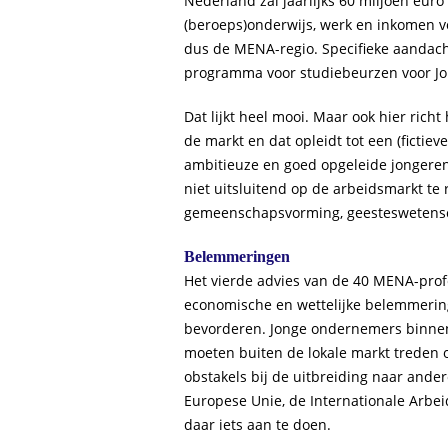
Nederland zal jaarlijks 60 miljoen eur
(beroeps)onderwijs, werk en inkomen v
dus de MENA-regio. Specifieke aandacht
programma voor studiebeurzen voor Jor
Dat lijkt heel mooi. Maar ook hier richt
de markt en dat opleidt tot een (fictieve
ambitieuze en goed opgeleide jongeren
niet uitsluitend op de arbeidsmarkt te
gemeenschapsvorming, geesteswetens
Belemmeringen
Het vierde advies van de 40 MENA-profe
economische en wettelijke belemmerin
bevorderen. Jonge ondernemers binnen 
moeten buiten de lokale markt treden 
obstakels bij de uitbreiding naar ande
Europese Unie, de Internationale Arbei
daar iets aan te doen.