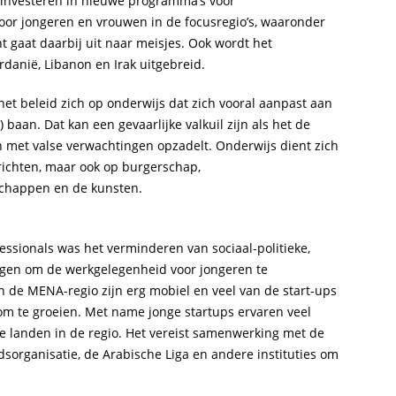
o investeren in nieuwe programma’s voor
oor jongeren en vrouwen in de focusregio’s, waaronder
 gaat daarbij uit naar meisjes. Ook wordt het
danië, Libanon en Irak uitgebreid.
 het beleid zich op onderwijs dat zich vooral aanpast aan
) baan. Dat kan een gevaarlijke valkuil zijn als het de
 met valse verwachtingen opzadelt. Onderwijs dient zich
 richten, maar ook op burgerschap,
chappen en de kunsten.
ssionals was het verminderen van sociaal-politieke,
gen om de werkgelegenheid voor jongeren te
de MENA-regio zijn erg mobiel en veel van de start-ups
om te groeien. Met name jonge startups ervaren veel
re landen in de regio. Het vereist samenwerking met de
dsorganisatie, de Arabische Liga en andere instituties om