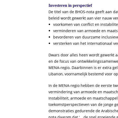
Investeren in perspectief
De titel van de BHOS-nota geeft aan dat
beleid wordt gewerkt aan vier nauw v
voorkomen van conflict en instabilite
verminderen van armoede en maatsch
bevorderen van duurzame inclusieve 
versterken van het internationaal 
Dwars door alles heen wordt gewerkt a
en de focus van ontwikkelingssamenwerk
MENA-regio. Daarbinnen is er extra gel
Libanon, voornamelijk bestemd voor opv
In de MENA-regio hebben de eerste twee
vermindering van armoede en maatschap
Instabiliteit, armoede en maatschappeli
toekomstperspectieven van de jonge gen
demonstraties gedurende de Arabische L
nota daarom dat ‘… de snel groeiende g