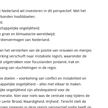
 Nederland wil investeren in dit perspectief. Met het
erbonden hoofddoelen:
it;
appelijke ongelijkheid;
groei en klimaatactie wereldwijd;
verdienvermogen van Nederland.
an het versterken van de positie van vrouwen en meisjes
ing verschuift naar instabiele regio’s, waaronder de
d uitgetrokken voor focuslanden Jordanië, Irak en
ang van vluchtelingen in de regio.
 doelen – voorkoming van conflict en instabiliteit en
pelijke ongelijkheid – alles met elkaar te maken.
jke ongelijkheid zijn allesbepalend voor de
eratie. Niet voor niets was de centrale roep tijdens de
ente ‘Brood, Waardigheid, Vrijheid’. Terecht stelt de
roep jongeren in deze regio’s perspectief nodig heeft op