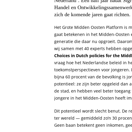
Nederland’. Een half jaar nadat Sig
Handel en Ontwikkelingssamenwerk
zich de komende jaren gaat richten.
Het Grote Midden Oosten Platform is m
gaat betekenen in het Midden-Oosten e
generatie die daar nu opgroeit. Daarom
wij samen met 40 experts hebben opge
Choices in Dutch policies for the Midd
vraag hoe het Nederlandse beleid in h
toekomstperspectieven voor jongeren. 
bijna 60 procent van de bevolking is j
potentieel: ze zijn beter opgeleid dan 
de stad, en hebben veel beter toegang 
jongere in het Midden-Oosten heeft i
Dit potentieel wordt slecht benut. De 
ter wereld — gemiddeld zo’n 30 procen
Geen baan betekent geen inkomen, geen