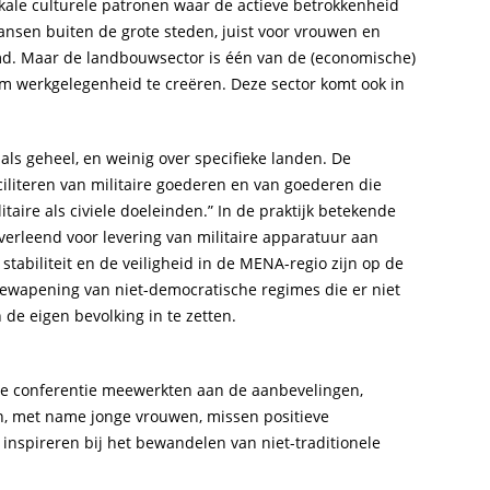
okale culturele patronen waar de actieve betrokkenheid
ansen buiten de grote steden, juist voor vrouwen en
md. Maar de landbouwsector is één van de (economische)
om werkgelegenheid te creëren. Deze sector komt ook in
als geheel, en weinig over specifieke landen. De
ciliteren van militaire goederen en van goederen die
aire als civiele doeleinden.” In de praktijk betekende
erleend voor levering van militaire apparatuur aan
stabiliteit en de veiligheid in de MENA-regio zijn op de
 bewapening van niet-democratische regimes die er niet
de eigen bevolking in te zetten.
de conferentie meewerkten aan de aanbevelingen,
n, met name jonge vrouwen, missen positieve
inspireren bij het bewandelen van niet-traditionele