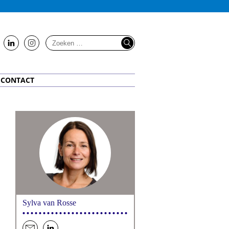
us
us
on
on
LinkedIn
Instagram
CONTACT
Sylva van Rosse