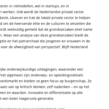
eren in rolmodellen, wel in startups, en in
n werken. Ook wordt de Nederlandse private sector
nië, Libanon en Irak de lokale private sector te helpen
nd om de heersende elite en de culturen te omzeilen die
 wordt veelvuldig gemeld dat de grondoorzaken (met name
n. Maar een analyse van deze grondoorzaken biedt de
ruptie en het patriarchaat die jongeren en vrouwen in de
 voor de afwezigheid van perspectief. Blijft Nederland
rijke onderwijskundige uitdagingen, waaronder een
 het algemeen zijn onderwijs- en opleidingsstelsels
arbeidsmarkt en bieden ze geen focus op burgerschap. Ze
laats van op kritisch denken, zelf nadenken – en op het
men en waarden. Innovatie en differentiatie op alle
t een beter toegeruste generatie.