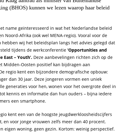
rid Kaag aantrad als minister van Buitenlandse
ing (BHOS) kunnen we lezen waarop haar beleid
et name geïnteresseerd in wat het Nederlandse beleid
n Noord-Afrika (ook wel MENA-regio). Vooral voor de
 hebben wij het beleidsplan langs het advies gelegd dat
steld tijdens de werkconferentie
‘Opportunities and
le East – Youth’
.
Deze aanbevelingen richten zich op de
et Midden-Oosten positief kan bijdragen aan
De regio kent een bijzondere demografische opbouw:
onger dan 30 jaar. Deze jongeren vormen een uniek
alle generaties voor hen, wonen voor het overgrote deel in
tot kennis en informatie dan hun ouders – bijna iedere
mmers een smartphone.
regio kent een van de hoogste jeugdwerkloosheidscijfers
t, en voor jonge vrouwen zelfs meer dan 40 procent.
 eigen woning, geen gezin. Kortom: weinig perspectief.