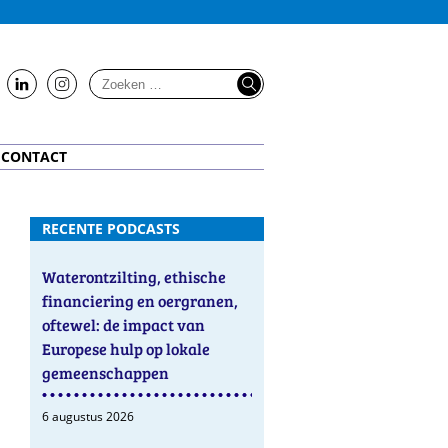
us
us
on
on
LinkedIn
Instagram
CONTACT
RECENTE PODCASTS
Waterontzilting, ethische
financiering en oergranen,
oftewel: de impact van
Europese hulp op lokale
gemeenschappen
6 augustus 2026