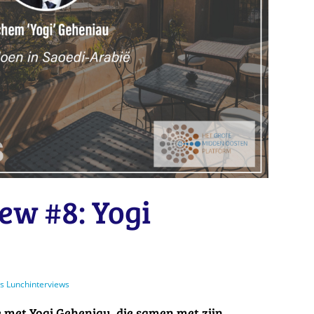
ew #8: Yogi
s Lunchinterviews
e met Yogi Geheniau, die samen met zijn