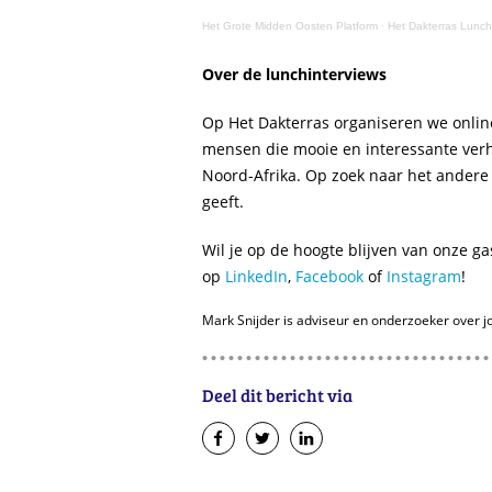
het
Het Grote Midden Oosten Platform
·
Het Dakterras Lunch
plaatsen
van de
Over de lunchinterviews
benodigde
cookies
Op Het Dakterras organiseren we onlin
accepteren.
mensen die mooie en interessante verh
Noord-Afrika. Op zoek naar het andere 
klik om
cookies te
geeft.
accepteren
Wil je op de hoogte blijven van onze g
op
LinkedIn
,
Facebook
of
Instagram
!
Mark Snijder is adviseur en onderzoeker over 
Deel dit bericht via
op
op
op
Facebook
Twitter
LinkedIn