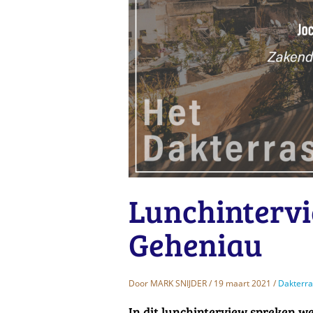
Lunchintervi
Geheniau
Door
MARK SNIJDER
/ 19 maart 2021 /
Dakterra
In dit lunchinterview spreken w