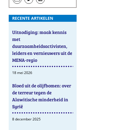
een
hen
hen
e-
op
op
RECENTE ARTIKELEN
mail
Twitter
LinkedIn
Uitnodiging: maak kennis
met
duurzaamheidsactivisten,
leiders en vernieuwers uit de
MENA-regio
18 mei 2026
Bloed uit de olijfbomen: over
de terreur tegen de
Alawitische minderheid in
Syrië
8 december 2025