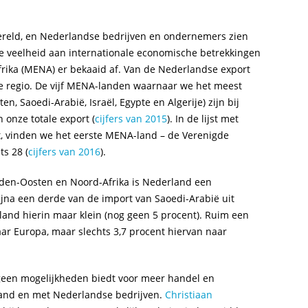
ereld, en Nederlandse bedrijven en ondernemers zien
e veelheid aan internationale economische betrekkingen
ika (MENA) er bekaaid af. Van de Nederlandse export
ze regio. De vijf MENA-landen waarnaar we het meest
, Saoedi-Arabië, Israël, Egypte en Algerije) zijn bij
 onze totale export (
cijfers van 2015
). In de lijst met
, vinden we het eerste MENA-land – de Verenigde
ts 28 (
cijfers van 2016
).
dden-Oosten en Noord-Afrika is Nederland een
jna een derde van de import van Saoedi-Arabië uit
land hierin maar klein (nog geen 5 procent). Ruim een
ar Europa, maar slechts 3,7 procent hiervan naar
 geen mogelijkheden biedt voor meer handel en
and en met Nederlandse bedrijven.
Christiaan