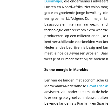
Duinmaijer
, die ondernemers adviseert
Oosten en Noord-Afrika, ziet volop mo
grote en groeiende jonge bevolking, di
een groeimarkt.’ Volgens Duinmaijer ka
basisvoorzieningen zijn aanwezig: la
technologie ontbreekt om extra waarde 
produceren, op een milieuvriendelijke m
kent verschillende voorbeelden van bed
Nederlandse bedrijven is bezig met la
meet je hoe de gewassen groeien. Da
weet je of er meer mest bij de bodem mo
Zonne-energie in Marokko
Een van de landen met economische ka
Marokkaans-Nederlandse
Hayat Essakk
adviseert, ziet ondernemers uit de hele
is er een grote groei van nieuwe buite
bekende landen als Frankrijk en Span