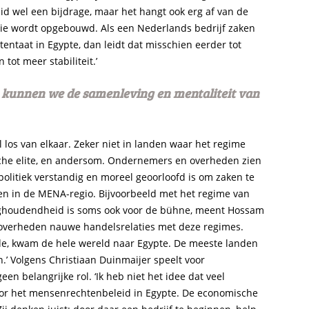
eid wel een bijdrage, maar het hangt ook erg af van de
die wordt opgebouwd. Als een Nederlands bedrijf zaken
ntaat in Egypte, dan leidt dat misschien eerder tot
tot meer stabiliteit.’
, kunnen we de samenleving en mentaliteit van
 los van elkaar. Zeker niet in landen waar het regime
he elite, en andersom. Ondernemers en overheden zien
politiek verstandig en moreel geoorloofd is om zaken te
en in de MENA-regio. Bijvoorbeeld met het regime van
rughoudendheid is soms ook voor de bühne, meent Hossam
l overheden nauwe handelsrelaties met deze regimes.
de, kwam de hele wereld naar Egypte. De meeste landen
.’ Volgens Christiaan Duinmaijer speelt voor
n belangrijke rol. ‘Ik heb niet het idee dat veel
oor het mensenrechtenbeleid in Egypte. De economische