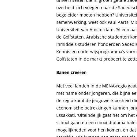
universiteiten die in groten getale S
overheid zich voegen naar de Saoedisc
begeleider moeten hebben? Universitei
samenwerking, weet ook Paul Aarts, 
Universiteit van Amsterdam. ‘Al een aan
de Golfstaten. Arabische studenten ko
Inmiddels studeren honderden Saoedis
Kennis en onderwijsprogramma’s vorme
Golfstaten in de markt probeert te zette
Banen creëren
Met veel landen in de MENA-regio gaat 
met name onder jongeren, die bijna ee
de regio komt de jeugdwerkloosheid dic
economische betrekkingen kunnen jonge
Essakkati. ‘Uiteindelijk gaat het om h
school gaan en een mooi diploma hale
mogelijkheden voor hen komen, en dat 