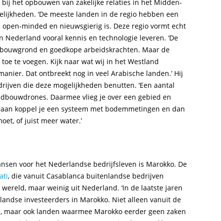
 bij het opbouwen van zakelijke relaties in het Midden-
gelijkheden. ‘De meeste landen in de regio hebben een
e open-minded en nieuwsgierig is. Deze regio vormt echt
n Nederland vooral kennis en technologie leveren. ‘De
ndbouwgrond en goedkope arbeidskrachten. Maar de
toe te voegen. Kijk naar wat wij in het Westland
anier. Dat ontbreekt nog in veel Arabische landen.’ Hij
rijven die deze mogelijkheden benutten. ‘Een aantal
ndbouwdrones. Daarmee vlieg je over een gebied en
araan koppel je een systeem met bodemmetingen en dan
et, of juist meer water.’
nsen voor het Nederlandse bedrijfsleven is Marokko. De
ati
, die vanuit Casablanca buitenlandse bedrijven
 wereld, maar weinig uit Nederland. ‘In de laatste jaren
nlandse investeerders in Marokko. Niet alleen vanuit de
je, maar ook landen waarmee Marokko eerder geen zaken