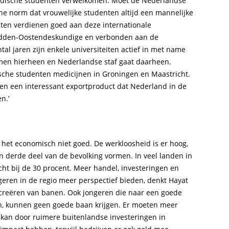
aoedische studenten verwelkomen. Moet de Nederlandse
he norm dat vrouwelijke studenten altijd een mannelijke
ten verdienen goed aan deze internationale
Midden-Oostendeskundige en verbonden aan de
tal jaren zijn enkele universiteiten actief in met name
men hierheen en Nederlandse staf gaat daarheen.
che studenten medicijnen in Groningen en Maastricht.
n een interessant exportproduct dat Nederland in de
n.’
het economisch niet goed. De werkloosheid is er hoog,
n derde deel van de bevolking vormen. In veel landen in
ht bij de 30 procent. Meer handel, investeringen en
ren in de regio meer perspectief bieden, denkt Hayat
et creëren van banen. Ook jongeren die naar een goede
n, kunnen geen goede baan krijgen. Er moeten meer
kan door ruimere buitenlandse investeringen in