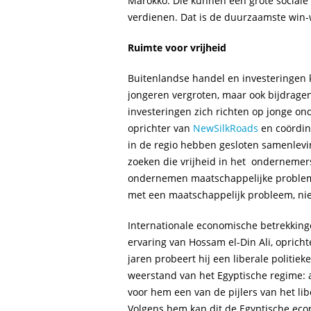
Marokko. Die kunnen een grote sociale 
verdienen. Dat is de duurzaamste win-w
Ruimte voor vrijheid
Buitenlandse handel en investeringen 
jongeren vergroten, maar ook bijdrage
investeringen zich richten op jonge on
oprichter van
NewSilkRoads
en coördin
in de regio hebben gesloten samenlevin
zoeken die vrijheid in het ondernemers
ondernemen maatschappelijke problemen
met een maatschappelijk probleem, niet
Internationale economische betrekkin
ervaring van Hossam el-Din Ali, opricht
jaren probeert hij een liberale politieke
weerstand van het Egyptische regime: al
voor hem een van de pijlers van het li
Volgens hem kan dit de Egyptische eco