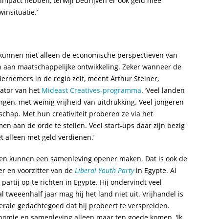
impact hebben, terwijl bedrijven er ook geld mee
insituatie.’
kunnen niet alleen de economische perspectieven van
n aan maatschappelijke ontwikkeling. Zeker wanneer de
dernemers in de regio zelf, meent Arthur Steiner,
ator van het
Mideast Creatives-programma
. ‘Veel landen
gen, met weinig vrijheid van uitdrukking. Veel jongeren
chap. Met hun creativiteit proberen ze via het
 aan de orde te stellen. Veel start-ups daar zijn bezig
 alleen met geld verdienen.’
gen kunnen een samenleving opener maken. Dat is ook de
er en voorzitter van de
Liberal Youth Party
in Egypte. Al
 partij op te richten in Egypte. Hij ondervindt veel
 tweeënhalf jaar mag hij het land niet uit. Vrijhandel is
berale gedachtegoed dat hij probeert te verspreiden.
nomie en samenleving alleen maar ten goede komen. ‘Ik