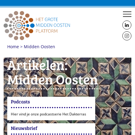
us
on
us
Linke
Home
>
Midden Oosten
on
Insta
Artikelen:
Midden Oosten
Podcasts
Hier vind je onze podcastserie Het Dakterras
Nieuwsbrief