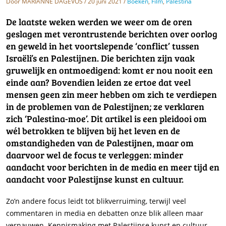
Door
MARIANNE DAGEVOS
/ 20 juni 2021 /
Boeken
,
Film
,
Palestina
De laatste weken werden we weer om de oren
geslagen met verontrustende berichten over oorlog
en geweld in het voortslepende ‘conflict’ tussen
Israëli’s en Palestijnen. Die berichten zijn vaak
gruwelijk en ontmoedigend: komt er nou nooit een
einde aan? Bovendien leiden ze ertoe dat veel
mensen geen zin meer hebben om zich te verdiepen
in de problemen van de Palestijnen; ze verklaren
zich ‘Palestina-moe’. Dit artikel is een pleidooi om
wél betrokken te blijven bij het leven en de
omstandigheden van de Palestijnen, maar om
daarvoor wel de focus te verleggen: minder
aandacht voor berichten in de media en meer tijd en
aandacht voor Palestijnse kunst en cultuur.
Zo’n andere focus leidt tot blikverruiming, terwijl veel
commentaren in media en debatten onze blik alleen maar
vernauwen. Kennismaking met Palestijnse kunst en cultuur