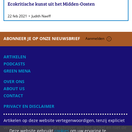
Ecokritische kunst uit het Midden-Oosten
22 feb 2021
Judith Naeff
ABONNEER JE OP ONZE NIEUWSBRIEF
Aanmelden
ARTIKELEN
PODCASTS
GREEN MENA
OVER ONS
ABOUT US
CONTACT
PRIVACY EN DISCLAIMER
Artikelen op deze website vertegenwoordigen, tenzij expliciet
vermeld, de mening van de schrijver van het artikel en niet de
Deze website gebruikt
cookies
om uw ervaring te