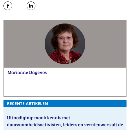
op
op
op
Facebook
Twitter
LinkedIn
Marianne Dagevos
een
website
e-
RECENTE ARTIKELEN
mail
Uitnodiging: maak kennis met
duurzaamheidsactivisten, leiders en vernieuwers uit de