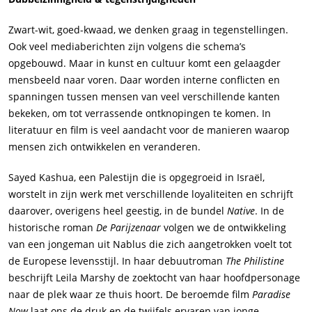
Zwart-wit, goed-kwaad, we denken graag in tegenstellingen.
Ook veel mediaberichten zijn volgens die schema’s
opgebouwd. Maar in kunst en cultuur komt een gelaagder
mensbeeld naar voren. Daar worden interne conflicten en
spanningen tussen mensen van veel verschillende kanten
bekeken, om tot verrassende ontknopingen te komen. In
literatuur en film is veel aandacht voor de manieren waarop
mensen zich ontwikkelen en veranderen.
Sayed Kashua, een Palestijn die is opgegroeid in Israël,
worstelt in zijn werk met verschillende loyaliteiten en schrijft
daarover, overigens heel geestig, in de bundel
Native
. In de
historische roman
De Parijzenaar
volgen we de ontwikkeling
van een jongeman uit Nablus die zich aangetrokken voelt tot
de Europese levensstijl. In haar debuutroman
The Philistine
beschrijft Leila Marshy de zoektocht van haar hoofdpersonage
naar de plek waar ze thuis hoort. De beroemde film
Paradise
Now
laat ons de druk en de twijfels ervaren van jonge