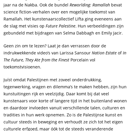
jaar na de Nakba. Ook de bundel
Reworlding: Ramallah
bevat
science fiction-verhalen over een mogelijke toekomst van
Ramallah. Het kunstenaarscollectief Lifta ging eveneens aan
de slag met visies op
Future Palestine
. Hun verbeeldingen zijn
gebundeld met bijdragen van Selma Dabbagh en Emily Jacir.
Geen zin om te lezen? Laat je dan verrassen door de
indrukwekkende video’s van Larissa Sansour
Nation Estate
of
In
The Future, They Ate from the Finest
Porcelain vol
toekomstvisioenen.
Juíst omdat Palestijnen met zoveel onderdrukking,
tegenwerking, vragen en dilemma’s te maken hebben, zijn hun
kunstuitingen rijk en veelzijdig. Daar komt bij dat veel
kunstenaars voor korte of langere tijd in het buitenland wonen
en daardoor invloeden vanuit verschillende talen, culturen en
tradities in hun werk opnemen. Zo is de Palestijnse kunst en
cultuur steeds in beweging en verhoudt ze zich tot het eigen
culturele erfgoed, maar óók tot de steeds veranderende