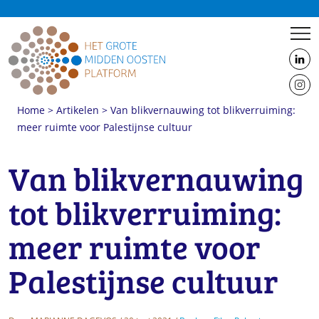
us
on
us
Linke
Home
>
Artikelen
>
Van blikvernauwing tot blikverruiming:
on
meer ruimte voor Palestijnse cultuur
Insta
Van blikvernauwing
tot blikverruiming:
meer ruimte voor
Palestijnse cultuur