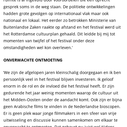
gesprek soms in de weg staan. De politieke ontwikkelingen
hadden grote gevolgen op internationaal vlak maar ook
nationaal en lokaal. Het eerder zo betrokken Ministerie van
Buitenlandse Zaken raakte op afstand en het festival werd uit
het Rotterdamse cultuurplan gehaald. Dit leidde bij mij tot
momenten van twijfel of het festival onder deze
omstandigheden wel kon overleven.’
ONVERWACHTE ONTMOETING
‘We zijn de afgelopen jaren kleinschalig doorgegaan en ik ben
persoonlijk veel in het festival blijven investeren. Ik geloof
enorm in de rol en de invloed die het festival heeft. Er zijn
gedurende het jaar weinig momenten waarop de cultuur uit
het Midden-Oosten onder de aandacht komt. Ook zijn er bijna
geen Arabische films te vinden in de Nederlandse bioscopen.
Er is geen plek waar jonge filmmakers in een sfeer van vrije
uitwisseling en discussie kunnen samenkomen om elkaar te
onverwacht te ontmoeten. Dat gebeurt nu juist wel tijdens