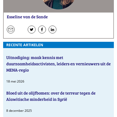
Esseline van de Sande
een
website
hen
hen
hen
e-
op
op
op
RECENTE ARTIKELEN
mail
Twitter
Facebook
LinkedIn
Uitnodiging: maak kennis met
duurzaamheidsactivisten, leiders en vernieuwers uit de
MENA-regio
18 mei 2026
Bloed uit de olijfbomen: over de terreur tegen de
Alawitische minderheid in Syrië
8 december 2025