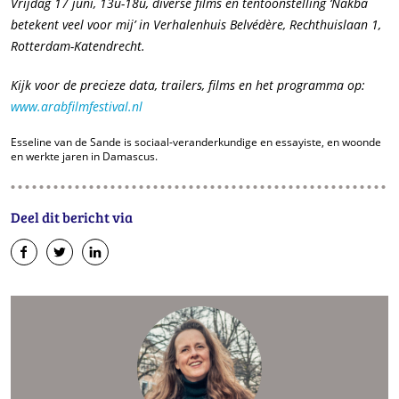
Vrijdag 17 juni, 13u-18u,
diverse films en tentoonstelling ‘Nakba
betekent veel voor mij’ in Verhalenhuis Belvédère,
Rechthuislaan 1,
Rotterdam-Katendrecht.
Kijk voor de precieze data, trailers, films en het programma op:
www.arabfilmfestival.nl
Esseline van de Sande is sociaal-veranderkundige en essayiste, en woonde
en werkte jaren in Damascus.
Deel dit bericht via
op
op
op
Facebook
Twitter
LinkedIn