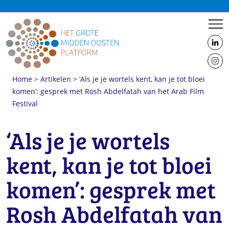
us
on
us
Linke
Home
>
Artikelen
>
‘Als je je wortels kent, kan je tot bloei
on
komen’: gesprek met Rosh Abdelfatah van het Arab Film
Insta
Festival
Vrolijke scène uit Casablanca Beats van Nabil Ayoush
‘Als je je wortels
kent, kan je tot bloei
komen’: gesprek met
Rosh Abdelfatah van