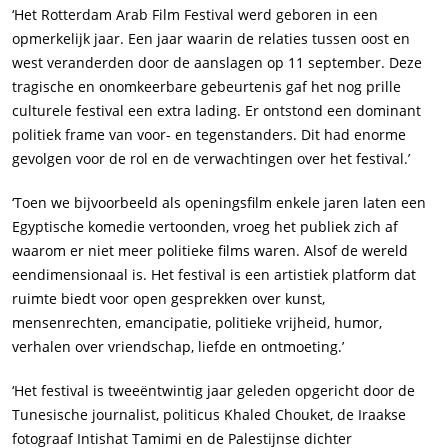
‘Het Rotterdam Arab Film Festival werd geboren in een
opmerkelijk jaar. Een jaar waarin de relaties tussen oost en
west veranderden door de aanslagen op 11 september. Deze
tragische en onomkeerbare gebeurtenis gaf het nog prille
culturele festival een extra lading. Er ontstond een dominant
politiek frame van voor- en tegenstanders. Dit had enorme
gevolgen voor de rol en de verwachtingen over het festival.’
‘Toen we bijvoorbeeld als openingsfilm enkele jaren laten een
Egyptische komedie vertoonden, vroeg het publiek zich af
waarom er niet meer politieke films waren. Alsof de wereld
eendimensionaal is. Het festival is een artistiek platform dat
ruimte biedt voor open gesprekken over kunst,
mensenrechten, emancipatie, politieke vrijheid, humor,
verhalen over vriendschap, liefde en ontmoeting.’
‘Het festival is tweeëntwintig jaar geleden opgericht door de
Tunesische journalist, politicus Khaled Chouket, de Iraakse
fotograaf Intishat Tamimi en de Palestijnse dichter