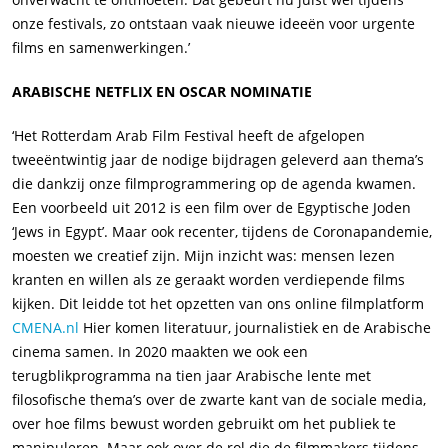
onze festivals, zo ontstaan vaak nieuwe ideeën voor urgente
films en samenwerkingen.’
ARABISCHE NETFLIX EN OSCAR NOMINATIE
‘Het Rotterdam Arab Film Festival heeft de afgelopen
tweeëntwintig jaar de nodige bijdragen geleverd aan thema’s
die dankzij onze filmprogrammering op de agenda kwamen.
Een voorbeeld uit 2012 is een film over de Egyptische Joden
‘Jews in Egypt’. Maar ook recenter, tijdens de Coronapandemie,
moesten we creatief zijn. Mijn inzicht was: mensen lezen
kranten en willen als ze geraakt worden verdiepende films
kijken. Dit leidde tot het opzetten van ons online filmplatform
CMENA.nl
Hier komen literatuur, journalistiek en de Arabische
cinema samen. In 2020 maakten we ook een
terugblikprogramma na tien jaar Arabische lente met
filosofische thema’s over de zwarte kant van de sociale media,
over hoe films bewust worden gebruikt om het publiek te
manipuleren. Maar ook over de rol die de filmmakers tijdens