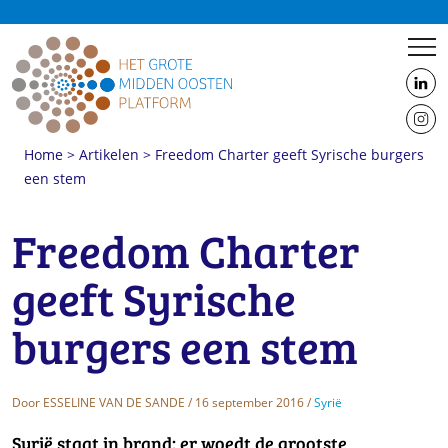
us
on
us
Linke
Home
>
Artikelen
>
Freedom Charter geeft Syrische burgers
on
een stem
Insta
Freedom Charter
geeft Syrische
burgers een stem
Door
ESSELINE VAN DE SANDE
/ 16 september 2016 /
Syrië
Syrië staat in brand: er woedt de grootste