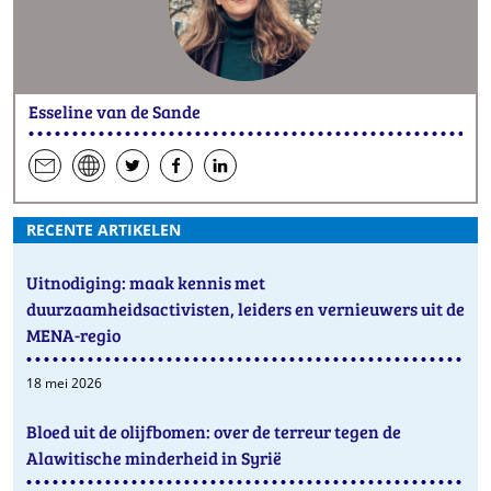
Esseline van de Sande
een
website
hen
hen
hen
e-
op
op
op
RECENTE ARTIKELEN
mail
Twitter
Facebook
LinkedIn
Uitnodiging: maak kennis met
duurzaamheidsactivisten, leiders en vernieuwers uit de
MENA-regio
18 mei 2026
Bloed uit de olijfbomen: over de terreur tegen de
Alawitische minderheid in Syrië