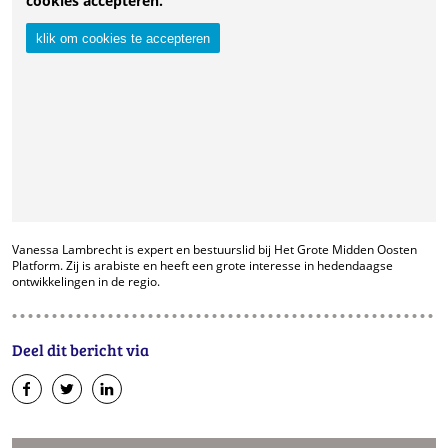
cookies accepteren.
klik om cookies te accepteren
Vanessa Lambrecht is expert en bestuurslid bij Het Grote Midden Oosten
Platform. Zij is arabiste en heeft een grote interesse in hedendaagse
ontwikkelingen in de regio.
Deel dit bericht via
op
op
op
Facebook
Twitter
LinkedIn