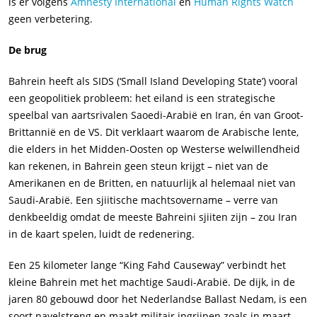
is er volgens
Amnesty International
en
Human Rights Watch
geen verbetering.
De brug
Bahrein heeft als SIDS (‘Small Island Developing State’) vooral
een geopolitiek probleem: het eiland is een strategische
speelbal van aartsrivalen Saoedi-Arabië en Iran, én van Groot-
Brittannië en de VS. Dit verklaart waarom de Arabische lente,
die elders in het Midden-Oosten op Westerse welwillendheid
kan rekenen, in Bahrein geen steun krijgt – niet van de
Amerikanen en de Britten, en natuurlijk al helemaal niet van
Saudi-Arabië. Een sjiitische machtsovername – verre van
denkbeeldig omdat de meeste Bahreini sjiiten zijn – zou Iran
in de kaart spelen, luidt de redenering.
Een 25 kilometer lange “King Fahd Causeway” verbindt het
kleine Bahrein met het machtige Saudi-Arabië. De dijk, in de
jaren 80 gebouwd door het Nederlandse Ballast Nedam, is een
soort navelstreng en maakt militair ingrijpen zoals in maart