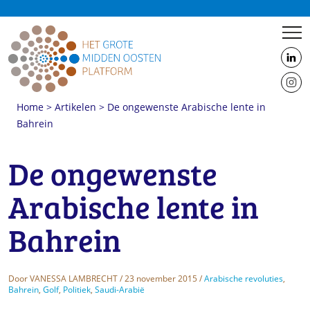
us
on
us
Linke
Home
>
Artikelen
>
De ongewenste Arabische lente in
on
Bahrein
Insta
De ongewenste
Arabische lente in
Bahrein
Door
VANESSA LAMBRECHT
/ 23 november 2015 /
Arabische revoluties
,
Bahrein
,
Golf
,
Politiek
,
Saudi-Arabië