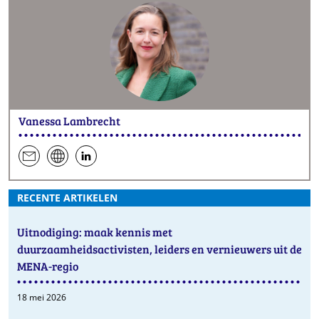
Vanessa Lambrecht
een
website
hen
e-
op
RECENTE ARTIKELEN
mail
LinkedIn
Uitnodiging: maak kennis met
duurzaamheidsactivisten, leiders en vernieuwers uit de
MENA-regio
18 mei 2026