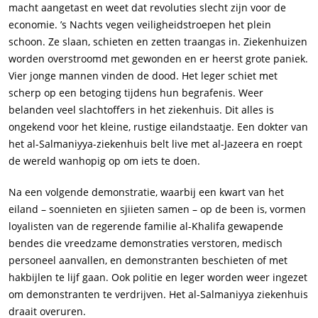
macht aangetast en weet dat revoluties slecht zijn voor de
economie. ’s Nachts vegen veiligheidstroepen het plein
schoon. Ze slaan, schieten en zetten traangas in. Ziekenhuizen
worden overstroomd met gewonden en er heerst grote paniek.
Vier jonge mannen vinden de dood. Het leger schiet met
scherp op een betoging tijdens hun begrafenis. Weer
belanden veel slachtoffers in het ziekenhuis. Dit alles is
ongekend voor het kleine, rustige eilandstaatje. Een dokter van
het al-Salmaniyya-ziekenhuis belt live met al-Jazeera en roept
de wereld wanhopig op om iets te doen.
Na een volgende demonstratie, waarbij een kwart van het
eiland – soennieten en sjiieten samen – op de been is, vormen
loyalisten van de regerende familie al-Khalifa gewapende
bendes die vreedzame demonstraties verstoren, medisch
personeel aanvallen, en demonstranten beschieten of met
hakbijlen te lijf gaan. Ook politie en leger worden weer ingezet
om demonstranten te verdrijven. Het al-Salmaniyya ziekenhuis
draait overuren.