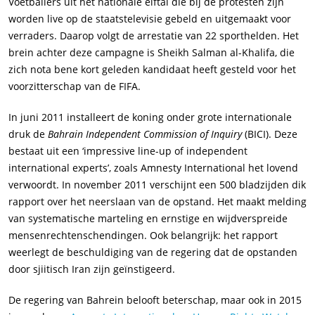
Voetballers uit het nationale elftal die bij de protesten zijn
worden live op de staatstelevisie gebeld en uitgemaakt voor
verraders. Daarop volgt de arrestatie van 22 sporthelden. Het
brein achter deze campagne is Sheikh Salman al-Khalifa, die
zich nota bene kort geleden kandidaat heeft gesteld voor het
voorzitterschap van de FIFA.
In juni 2011 installeert de koning onder grote internationale
druk de
Bahrain Independent Commission of Inquiry
(BICI). Deze
bestaat uit een ‘impressive line-up of independent
international experts’, zoals Amnesty International het lovend
verwoordt. In november 2011 verschijnt een 500 bladzijden dik
rapport over het neerslaan van de opstand. Het maakt melding
van systematische marteling en ernstige en wijdverspreide
mensenrechtenschendingen. Ook belangrijk: het rapport
weerlegt de beschuldiging van de regering dat de opstanden
door sjiitisch Iran zijn geïnstigeerd.
De regering van Bahrein belooft beterschap, maar ook in 2015