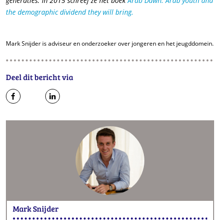
generaties. In 2015 schreef ze het boek
Arab Dawn. Arab youth and
the demographic dividend they will bring.
Mark Snijder is adviseur en onderzoeker over jongeren en het jeugddomein.
Deel dit bericht via
op
op
op
Facebook
Twitter
LinkedIn
Mark Snijder