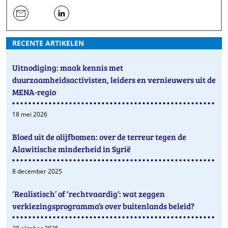
een
hen
hen
e-
op
op
RECENTE ARTIKELEN
mail
Twitter
LinkedIn
Uitnodiging: maak kennis met
duurzaamheidsactivisten, leiders en vernieuwers uit de
MENA-regio
18 mei 2026
Bloed uit de olijfbomen: over de terreur tegen de
Alawitische minderheid in Syrië
8 december 2025
‘Realistisch’ of ‘rechtvaardig’: wat zeggen
verkiezingsprogramma’s over buitenlands beleid?