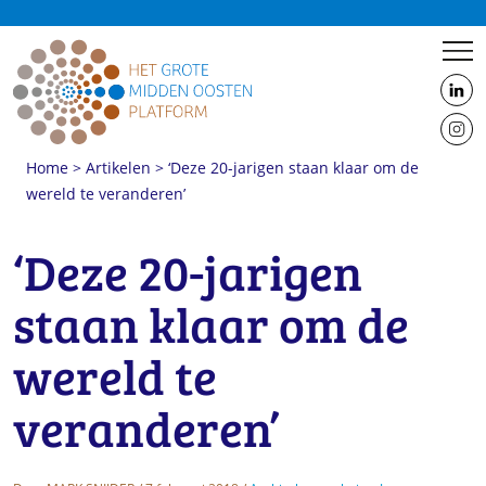
us
on
us
Linke
Home
>
Artikelen
>
‘Deze 20-jarigen staan klaar om de
on
wereld te veranderen’
Insta
Foto: Thana Faroq
‘Deze 20-jarigen
staan klaar om de
wereld te
veranderen’