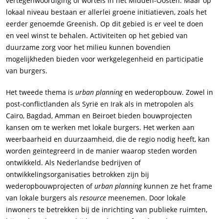
vertegenwoordiging of wortels in het Midden-Oosten. Maar op
lokaal niveau bestaan er allerlei groene initiatieven, zoals het
eerder genoemde Greenish. Op dit gebied is er veel te doen
en veel winst te behalen. Activiteiten op het gebied van
duurzame zorg voor het milieu kunnen bovendien
mogelijkheden bieden voor werkgelegenheid en participatie
van burgers.
Het tweede thema is
urban planning
en wederopbouw. Zowel in
post-conflictlanden als Syrië en Irak als in metropolen als
Caïro, Bagdad, Amman en Beiroet bieden bouwprojecten
kansen om te werken met lokale burgers. Het werken aan
weerbaarheid en duurzaamheid, die de regio nodig heeft, kan
worden geïntegreerd in de manier waarop steden worden
ontwikkeld. Als Nederlandse bedrijven of
ontwikkelingsorganisaties betrokken zijn bij
wederopbouwprojecten of
urban planning
kunnen ze het frame
van lokale burgers als
resource
meenemen. Door lokale
inwoners te betrekken bij de inrichting van publieke ruimten,