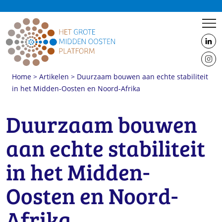
us
on
us
Linke
Home
>
Artikelen
>
Duurzaam bouwen aan echte stabiliteit
on
in het Midden-Oosten en Noord-Afrika
Insta
Foto: Craig Boudreaux (via Unsplash)
Duurzaam bouwen
aan echte stabiliteit
in het Midden-
Oosten en Noord-
Afrika