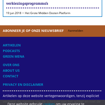
verkiezingsprogramma’s
19 jun 2018
Het Grote Midden Oosten Platform
ABONNEER JE OP ONZE NIEUWSBRIEF
Aanmelden
ARTIKELEN
PODCASTS
GREEN MENA
OVER ONS
ABOUT US
CONTACT
PRIVACY EN DISCLAIMER
Artikelen op deze website vertegenwoordigen, tenzij expliciet
vermeld, de mening van de schrijver van het artikel en niet de
Deze website gebruikt
cookies
om uw ervaring te