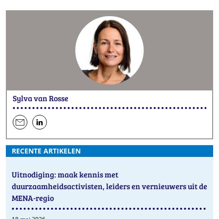
Facebook
Twitter
LinkedIn
Sylva van Rosse
een
hen
e-
op
RECENTE ARTIKELEN
mail
LinkedIn
Uitnodiging: maak kennis met
duurzaamheidsactivisten, leiders en vernieuwers uit de
MENA-regio