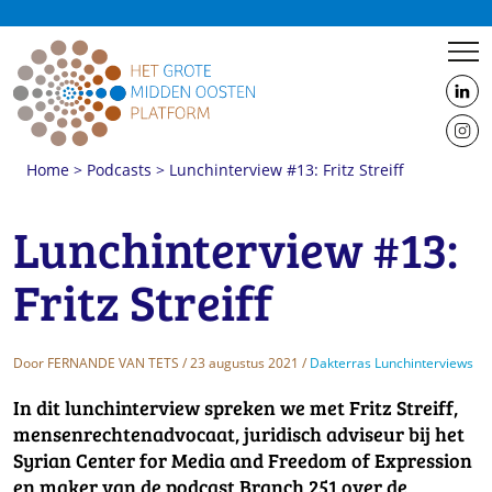
us
on
us
Linke
Home
>
Podcasts
>
Lunchinterview #13: Fritz Streiff
on
Insta
Lunchinterview #13:
Fritz Streiff
Door
FERNANDE VAN TETS
/ 23 augustus 2021 /
Dakterras Lunchinterviews
In dit lunchinterview spreken we met Fritz Streiff,
mensenrechtenadvocaat, juridisch adviseur bij het
Syrian Center for Media and Freedom of Expression
en maker van de podcast Branch 251 over de