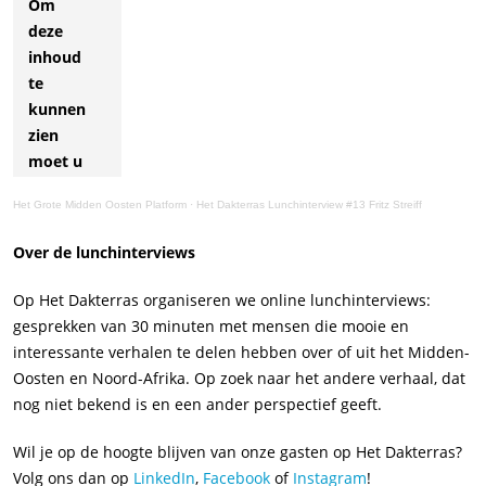
Om
deze
inhoud
te
kunnen
zien
moet u
het
Het Grote Midden Oosten Platform
·
Het Dakterras Lunchinterview #13 Fritz Streiff
plaatsen
van de
Over de lunchinterviews
benodigde
cookies
Op Het Dakterras organiseren we online lunchinterviews:
accepteren.
gesprekken van 30 minuten met mensen die mooie en
interessante verhalen te delen hebben over of uit het Midden-
klik om
cookies te
Oosten en Noord-Afrika. Op zoek naar het andere verhaal, dat
accepteren
nog niet bekend is en een ander perspectief geeft.
Wil je op de hoogte blijven van onze gasten op Het Dakterras?
Volg ons dan op
LinkedIn
,
Facebook
of
Instagram
!