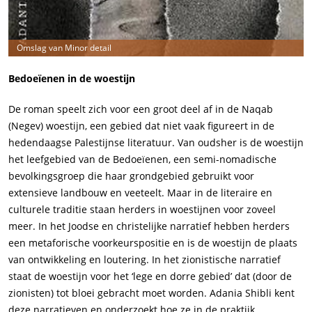
Omslag van Minor detail
Bedoeïenen in de woestijn
De roman speelt zich voor een groot deel af in de Naqab
(Negev) woestijn, een gebied dat niet vaak figureert in de
hedendaagse Palestijnse literatuur. Van oudsher is de woestijn
het leefgebied van de Bedoeïenen, een semi-nomadische
bevolkingsgroep die haar grondgebied gebruikt voor
extensieve landbouw en veeteelt. Maar in de literaire en
culturele traditie staan herders in woestijnen voor zoveel
meer. In het Joodse en christelijke narratief hebben herders
een metaforische voorkeurspositie en is de woestijn de plaats
van ontwikkeling en loutering. In het zionistische narratief
staat de woestijn voor het ‘lege en dorre gebied’ dat (door de
zionisten) tot bloei gebracht moet worden. Adania Shibli kent
deze narratieven en onderzoekt hoe ze in de praktijk