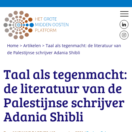
us
on
us
Linke
Home
>
Artikelen
>
Taal als tegenmacht: de literatuur van
on
de Palestijnse schrijver Adania Shibli
Insta
Adania Shibli. Foto National Book Foundation
Taal als tegenmacht:
de literatuur van de
Palestijnse schrijver
Adania Shibli