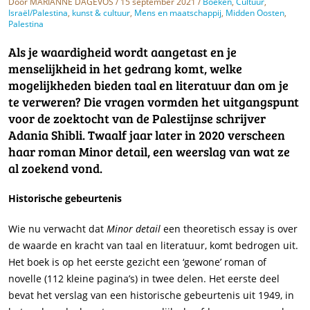
Door
MARIANNE DAGEVOS
/ 15 september 2021 /
Boeken
,
Cultuur
,
Israël/Palestina
,
kunst & cultuur
,
Mens en maatschappij
,
Midden Oosten
,
Palestina
Als je waardigheid wordt aangetast en je
menselijkheid in het gedrang komt, welke
mogelijkheden bieden taal en literatuur dan om je
te verweren? Die vragen vormden het uitgangspunt
voor de zoektocht van de Palestijnse schrijver
Adania Shibli. Twaalf jaar later in 2020 verscheen
haar roman Minor detail, een weerslag van wat ze
al zoekend vond.
Historische gebeurtenis
Wie nu verwacht dat
Minor detail
een theoretisch essay is over
de waarde en kracht van taal en literatuur, komt bedrogen uit.
Het boek is op het eerste gezicht een ‘gewone’ roman of
novelle (112 kleine pagina’s) in twee delen. Het eerste deel
bevat het verslag van een historische gebeurtenis uit 1949, in