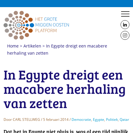
us
on
us
Linke
Home
>
Artikelen
>
In Egypte dreigt een macabere
on
herhaling van zetten
Insta
In Egypte dreigt een
macabere herhaling
van zetten
Door
CARL STELLWEG
/ 5 februari 2014 /
Democratie
,
Egypte
,
Politiek
,
Qatar
Dat het in Egypte niet pluis is, was al een tijd pijnlijk