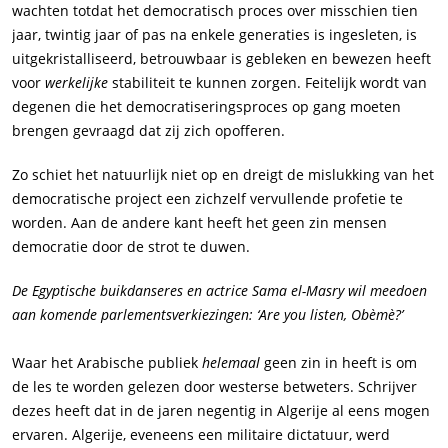
wachten totdat het democratisch proces over misschien tien
jaar, twintig jaar of pas na enkele generaties is ingesleten, is
uitgekristalliseerd, betrouwbaar is gebleken en bewezen heeft
voor
werkelijke
stabiliteit te kunnen zorgen. Feitelijk wordt van
degenen die het democratiseringsproces op gang moeten
brengen gevraagd dat zij zich opofferen.
Zo schiet het natuurlijk niet op en dreigt de mislukking van het
democratische project een zichzelf vervullende profetie te
worden. Aan de andere kant heeft het geen zin mensen
democratie door de strot te duwen.
De Egyptische buikdanseres en actrice Sama el-Masry wil meedoen
aan komende parlementsverkiezingen: ‘Are you listen, Obèmè?’
Waar het Arabische publiek
helemaal
geen zin in heeft is om
de les te worden gelezen door westerse betweters. Schrijver
dezes heeft dat in de jaren negentig in Algerije al eens mogen
ervaren. Algerije, eveneens een militaire dictatuur, werd