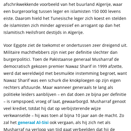
afschrikwekkende voorbeeld van het buurland Algerije, waar
een burgeroorlog tussen leger en islamisten 150 000 levens
eiste. Daarom hield het Tunesische leger zich koest en stelden
de islamisten zich minder agressief en arrogant op dan het
Islamitisch Heilsfront destijds in Algerije.
Voor Egypte ziet de toekomst er ondertussen zeer dreigend uit.
Militaire machthebbers zijn niet per definitie slechter dan
burgerpolitici. Toen de Pakistaanse generaal Musharraf de
democratisch gekozen premier Nawaz Sharif in 1999 afzette,
werd dat wereldwijd met besmuikte instemming begroet, want
Nawaz Sharif was een schurk die knokploegen op zijn eigen
rechters afstuurde. Maar wanneer generaals te lang als
politieke leiders aanblijven – en dat doen ze bijna per definitie
– is rampspoed, vroeg of laat, gewaarborgd. Musharraf genoot
veel krediet, totdat hij dat op verbijsterende wijze
verkwanselde – hij was toen al bijna 10 jaar aan de macht. Zo
zal het
generaal Al-Sisi
ook vergaan, als hij zich net als
Musharraf na verloop van tijd gaat verbeelden dat hij de