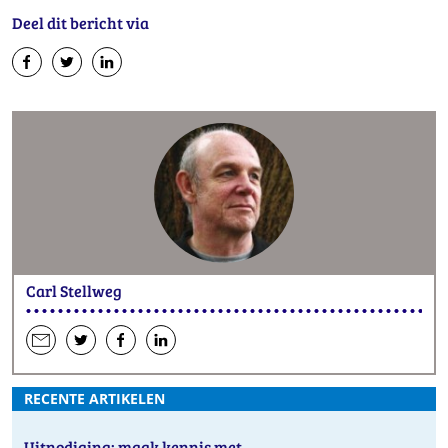
Deel dit bericht via
op
op
op
Facebook
Twitter
LinkedIn
Carl Stellweg
een
hen
hen
hen
e-
op
op
op
RECENTE ARTIKELEN
mail
Twitter
Facebook
LinkedIn
Uitnodiging: maak kennis met