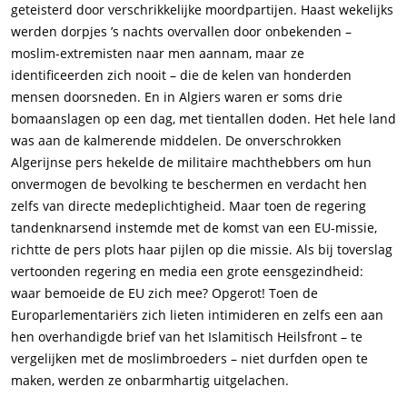
geteisterd door verschrikkelijke moordpartijen. Haast wekelijks
werden dorpjes ’s nachts overvallen door onbekenden –
moslim-extremisten naar men aannam, maar ze
identificeerden zich nooit – die de kelen van honderden
mensen doorsneden. En in Algiers waren er soms drie
bomaanslagen op een dag, met tientallen doden. Het hele land
was aan de kalmerende middelen. De onverschrokken
Algerijnse pers hekelde de militaire machthebbers om hun
onvermogen de bevolking te beschermen en verdacht hen
zelfs van directe medeplichtigheid. Maar toen de regering
tandenknarsend instemde met de komst van een EU-missie,
richtte de pers plots haar pijlen op die missie. Als bij toverslag
vertoonden regering en media een grote eensgezindheid:
waar bemoeide de EU zich mee? Opgerot! Toen de
Europarlementariërs zich lieten intimideren en zelfs een aan
hen overhandigde brief van het Islamitisch Heilsfront – te
vergelijken met de moslimbroeders – niet durfden open te
maken, werden ze onbarmhartig uitgelachen.