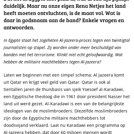
duidelijk. Maar nu onze eigen Rena Netjes het land
heeft moeten ontvluchten, is de maat vol. Wat is
daar in godsnaam aan de hand? Enkele vragen en
antwoorden.
In Egypte staat het zogeheten Al-Jazeera-proces tegen een twintigtal
journalisten op stapel. Zij worden onder meer beschuldigd van
banden met het terrorisme. Klinkt niet echt geloofwaardig. Wat
hebben de militaire machthebbers tegen Al-Jazeera?
Laten we beginnen met een simpel schema: Al Jazeera komt
uit Qatar en krijgt veel geld van Qatar. Qatar is ook al
tientallen jaren de thuisbasis van sjeik Yoesoef al-Karadawi,
een Egyptische theoloog die in 1961 door president Nasser het
land uit werd gezet. Al-Karadawi is een van de belangrijkste
ideologen van de moslimbroeders. Diezelfde moslimbroeders
zijn door de Egyptische militaire machthebbers tot
doodsvijand verklaard. Laat nu Karadawi een programma op
Al-Jazeera hebben, dat door 60 miljoen mensen wordt