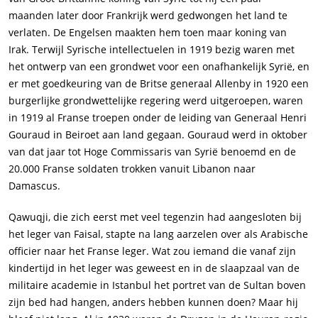
maanden later door Frankrijk werd gedwongen het land te
verlaten. De Engelsen maakten hem toen maar koning van
Irak. Terwijl Syrische intellectuelen in 1919 bezig waren met
het ontwerp van een grondwet voor een onafhankelijk Syrië, en
er met goedkeuring van de Britse generaal Allenby in 1920 een
burgerlijke grondwettelijke regering werd uitgeroepen, waren
in 1919 al Franse troepen onder de leiding van Generaal Henri
Gouraud in Beiroet aan land gegaan. Gouraud werd in oktober
van dat jaar tot Hoge Commissaris van Syrië benoemd en de
20.000 Franse soldaten trokken vanuit Libanon naar
Damascus.
Qawuqji, die zich eerst met veel tegenzin had aangesloten bij
het leger van Faisal, stapte na lang aarzelen over als Arabische
officier naar het Franse leger. Wat zou iemand die vanaf zijn
kindertijd in het leger was geweest en in de slaapzaal van de
militaire academie in Istanbul het portret van de Sultan boven
zijn bed had hangen, anders hebben kunnen doen? Maar hij