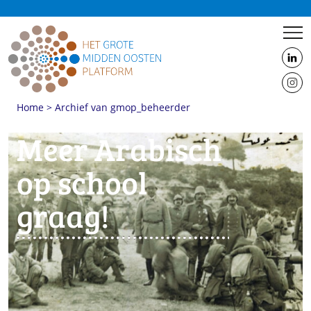
us
on
us
Linke
Home
>
Archief van gmop_beheerder
on
Insta
Meer Arabisch
op school
graag!