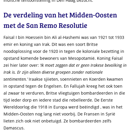
Indische tentoonstelling in Den Haag bezocht.
De verdeling van het Midden-Oosten
met de San Remo Resolutie
Faisal I bin Hoessein bin Ali al-Hashemi was van 1921 tot 1933
emir en koning van Irak. Dit was een soort Britse
noodoplossing voor de 1920 in tegen de koloniale bezetting in
opstand komende bewoners van Mesopotamië. Koning Faisal
zei hier later over:
‘Ik moet zeggen dat er geen Irakese bevolking in
Irak is. Er zijn alleen diverse groepen zonder nationale
sentimenten.’
Iraakse sjiieten, soennieten en Koerden kwamen
in opstand tegen de Engelsen. En Fallujah kreeg het ook toen
al zwaar te verduren, Britse vliegtuigen bombardeerden in die
tijd ieder dorp en iedere stad die rebelleerde. De Eerste
Wereldoorlog die 1918 in Europa werd beëindigd , was in het
Midden-Oosten nog lang niet voorbij. De Fransen in Syrië
lieten zich ook niet onbetuigd. Ze bombardeerden zelfs
Damascus.