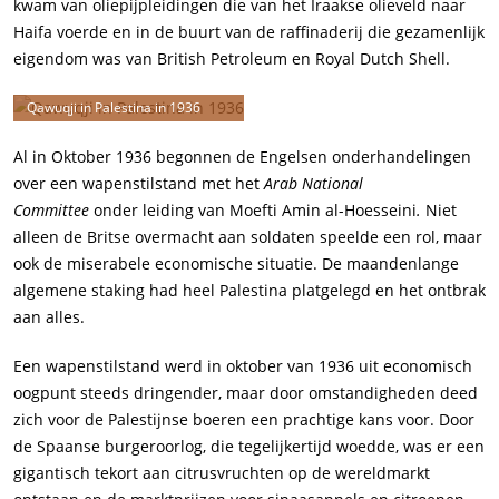
kwam van oliepijpleidingen die van het Iraakse olieveld naar
Haifa voerde en in de buurt van de raffinaderij die gezamenlijk
eigendom was van British Petroleum en Royal Dutch Shell.
Qawuqji in Palestina in 1936
Al in Oktober 1936 begonnen de Engelsen onderhandelingen
over een wapenstilstand met het
Arab National
Committee
onder leiding van Moefti Amin al-Hoesseini
.
Niet
alleen de Britse overmacht aan soldaten speelde een rol, maar
ook de miserabele economische situatie. De maandenlange
algemene staking had heel Palestina platgelegd en het ontbrak
aan alles.
Een wapenstilstand werd in oktober van 1936 uit economisch
oogpunt steeds dringender, maar door omstandigheden deed
zich voor de Palestijnse boeren een prachtige kans voor. Door
de Spaanse burgeroorlog, die tegelijkertijd woedde, was er een
gigantisch tekort aan citrusvruchten op de wereldmarkt