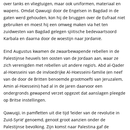
over tanks en vliegtuigen, maar ook uniformen, materiaal en
wapens. Omdat Qawuqji door de Engelsen in Bagdad in de
gaten werd gehouden, kon hij de bruggen over de Eufraat niet
gebruiken en moest hij een omweg maken via het ten
zuidwesten van Bagdad gelegen sjiitische bedevaartsoord
Karbala en daarna door de woestijn naar Jordanië.
Eind Augustus kwamen de zwaarbewapende rebellen in de
Palestijnse heuvels ten oosten van de Jordaan aan, waar ze
zich verenigden met rebellen uit andere regio’s. Abd al-Qader
al-Hoesseini van de invloedrijke Al-Hoesseini-familie (en neef
van de door de Britten benoemde grootmoefti van Jeruzalem,
Amin al-Hoesseini) had al in de jaren daarvoor een
ondergronds gewapend verzet opgezet dat aanslagen pleegde
op Britse instellingen.
Qawuqji, in pamfletten uit die tijd ‘leider van de revolutie in
Zuid-Syrië’ genoemd, genoot groot aanzien onder de
Palestijnse bevolking. Zijn komst naar Palestina gaf de