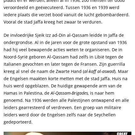
plaats en er werden, alleen al in 1936, 200 mensen ter dood
veroordeeld en geëxecuteerd. Tussen 1936 en 1939 werd
iedere plaats die verzet bood vanuit de lucht gebombardeerd.
Vooral de stad Jaffa kreeg het zwaar te verduren.
De invloedrijke Sjeik Izz ad-Din al-Qassam leidde In Jaffa de
ondergrondse. Al in de jaren voor de grote opstand van 1936
had hij veel bewapende acties weten te organiseren. De in
Noord-Syrië geboren Al-Qassam had zelfs in Libië tegen de
Italianen gevochten en later tegen de Fransen. Zijn guerrilla
kreeg al snel de naam de Zwarte Hand (
al-kaff al-aswad
). Maar
de Engelsen maakten korte metten met de stad Jaffa. Huis na
huis werd opgeblazen. De huidige gewapende arm van de
Hamas in Palestina, de
Al-Qassam-Brigades,
is naar hem
genoemd. Na 1936 werden alle Palestijnen ontwapend en alle
leiders gearresteerd of verdreven. Een groep van militaire
leiders werd door de Engelsen zelfs naar de Seychellen
gedeporteerd.