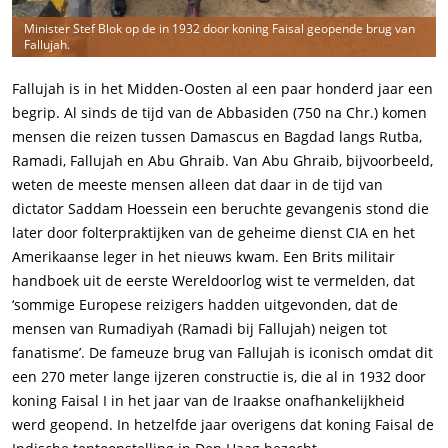
Minister Stef Blok op de in 1932 door koning Faisal geopende brug van
Fallujah.
Fallujah is in het Midden-Oosten al een paar honderd jaar een
begrip. Al sinds de tijd van de Abbasiden (750 na Chr.) komen
mensen die reizen tussen Damascus en Bagdad langs Rutba,
Ramadi, Fallujah en Abu Ghraib. Van Abu Ghraib, bijvoorbeeld,
weten de meeste mensen alleen dat daar in de tijd van
dictator Saddam Hoessein een beruchte gevangenis stond die
later door folterpraktijken van de geheime dienst CIA en het
Amerikaanse leger in het nieuws kwam. Een Brits militair
handboek uit de eerste Wereldoorlog wist te vermelden, dat
‘sommige Europese reizigers hadden uitgevonden, dat de
mensen van Rumadiyah (Ramadi bij Fallujah) neigen tot
fanatisme’. De fameuze brug van Fallujah is iconisch omdat dit
een 270 meter lange ijzeren constructie is, die al in 1932 door
koning Faisal I in het jaar van de Iraakse onafhankelijkheid
werd geopend. In hetzelfde jaar overigens dat koning Faisal de