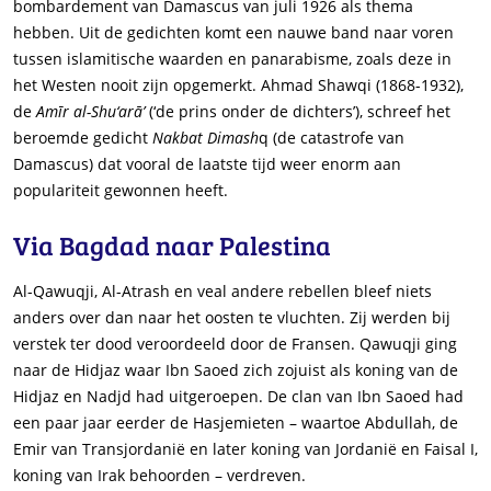
bombardement van Damascus van juli 1926 als thema
hebben. Uit de gedichten komt een nauwe band naar voren
tussen islamitische waarden en panarabisme, zoals deze in
het Westen nooit zijn opgemerkt. Ahmad Shawqi (1868-1932),
de
Amīr al-Shu‘arā’
(‘de prins onder de dichters’), schreef het
beroemde gedicht
Nakbat Dimash
q (de catastrofe van
Damascus) dat vooral de laatste tijd weer enorm aan
populariteit gewonnen heeft.
Via Bagdad naar Palestina
Al-Qawuqji, Al-Atrash en veal andere rebellen bleef niets
anders over dan naar het oosten te vluchten. Zij werden bij
verstek ter dood veroordeeld door de Fransen. Qawuqji ging
naar de Hidjaz waar Ibn Saoed zich zojuist als koning van de
Hidjaz en Nadjd had uitgeroepen. De clan van Ibn Saoed had
een paar jaar eerder de Hasjemieten – waartoe Abdullah, de
Emir van Transjordanië en later koning van Jordanië en Faisal I,
koning van Irak behoorden – verdreven.