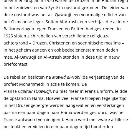
bleef niet lang. Al in 1920 waren de Druzen in de Hauran-regio
in het zuidwesten van Syrië in opstand gekomen. De leider van
deze opstand was net als Qawuqji een voormalige officier van
het Osmaanse leger: Sultan Al-Atrash, een vechtjas die al in de
Balkanoorlogen tegen Fransen en Britten had gestreden. In
1925 sloten zich rebellen van verschillende religieuze
achtergrond – Druzen, Christenen en soennitische moslims –
in het geheim aaneen en ook bedoeïenenstammen deden
mee. Al-Qawuqji en Al-Atrash stonden in deze tijd in nauw
briefcontact.
De rebellen besloten na
Mawlid al-Nabi
(de verjaardag van de
profeet Mohammed) in actie te komen. De
Franse
CapitaineQawuqji
, nu niet meer in Frans uniform, leidde
de opstand in Hama. Hoewel veel Franse troepen tegelijkertijd
in het Druzengebergte werden aangevallen en versterkingen
pas na een paar dagen naar Hama werden gestuurd, was het
Franse antwoord vernietigend: Hama werd met zware artillerie
bestookt en er vielen in een paar dagen tijd honderden