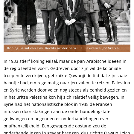
Koning Faisal van Irak. Rechts achter hem T. E. Lawrence (‘of Arabia’).
In 1933 stierf koning Faisal, maar de pan-Arabische ideeën in
de regio leefden voort. Gedreven door zijn wil de koloniale
troepen te verdrijven, gebruikte Qawuqji de tijd dat zijn saaie
baantje had, om regelmatig naar Jeruzalem te reizen. Palestina
en Syrië werden door velen nog steeds als eenheid gezien en
in het Britse Palestina kon hij zich relatief veilig bewegen. In
Syrië had het nationalistische blok in 1935 de Fransen
intussen door stakingen aan de onderhandelingstafel
gedwongen en begonnen er onderhandelingen over
onafhankelijkheid. Een gewapende opstand zou de
onderhandelingen in gevaar brengen, dus richtte Qawuqji zich