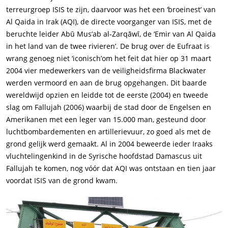
terreurgroep ISIS te zijn, daarvoor was het een ‘broeinest’ van
Al Qaida in Irak (AQI), de directe voorganger van ISIS, met de
beruchte leider Abū Mus’ab al-Zarqāwī, de ‘Emir van Al Qaida
in het land van de twee rivieren’. De brug over de Eufraat is
wrang genoeg niet ‘iconisch’om het feit dat hier op 31 maart
2004 vier medewerkers van de veiligheidsfirma Blackwater
werden vermoord en aan de brug opgehangen. Dit baarde
wereldwijd opzien en leidde tot de eerste (2004) en tweede
slag om Fallujah (2006) waarbij de stad door de Engelsen en
Amerikanen met een leger van 15.000 man, gesteund door
luchtbombardementen en artillerievuur, zo goed als met de
grond gelijk werd gemaakt. Al in 2004 beweerde ieder Iraaks
vluchtelingenkind in de Syrische hoofdstad Damascus uit
Fallujah te komen, nog vóór dat AQI was ontstaan en tien jaar
voordat ISIS van de grond kwam.