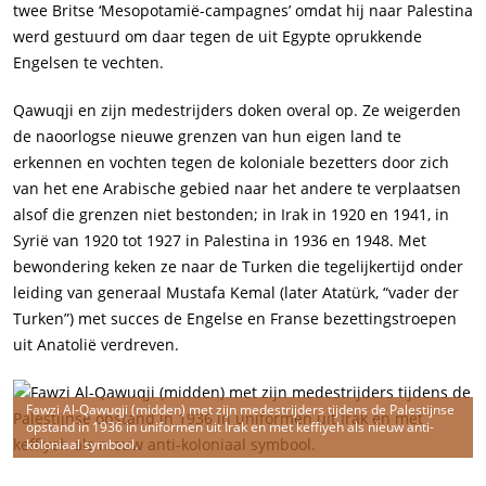
twee Britse ‘Mesopotamië-campagnes’ omdat hij naar Palestina
werd gestuurd om daar tegen de uit Egypte oprukkende
Engelsen te vechten.
Qawuqji en zijn medestrijders doken overal op. Ze weigerden
de naoorlogse nieuwe grenzen van hun eigen land te
erkennen en vochten tegen de koloniale bezetters door zich
van het ene Arabische gebied naar het andere te verplaatsen
alsof die grenzen niet bestonden; in Irak in 1920 en 1941, in
Syrië van 1920 tot 1927 in Palestina in 1936 en 1948. Met
bewondering keken ze naar de Turken die tegelijkertijd onder
leiding van generaal Mustafa Kemal (later Atatürk, “vader der
Turken”) met succes de Engelse en Franse bezettingstroepen
uit Anatolië verdreven.
Fawzi Al-Qawuqji (midden) met zijn medestrijders tijdens de Palestijnse
opstand in 1936 in uniformen uit Irak en met keffiyeh als nieuw anti-
koloniaal symbool.