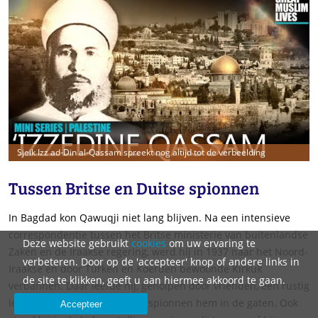
Sjeik Izz ad-Din al-Qassam spreekt nog altijd tot de verbeelding
Tussen Britse en Duitse spionnen
In Bagdad kon Qawuqji niet lang blijven. Na een intensieve
correspondentie tussen het Britse ministerie van buitenlandse
Deze website gebruikt
cookies
om uw ervaring te
Zaken en de Iraakse regering, werd hij in 1937 naar het Noord-
verbeteren. Door op de 'accepteer' knop of andere links in
Iraakse en door Turken en Koerden bewoonde Kirkuk
de site te klikken, geeft u aan hiermee akkoord te gaan.
verbannen. Daar leefde hij, geholpen door vrienden, een rustig
leventje, maar hielden Britse spionnen hem in de gaten. Ook
Accepteer