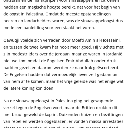
ontstaan en de marktprijzen voor sinaasappels en citroenen
hadden een magische hoogte bereikt, net voor het begin van
de oogst in Palestina. Omdat de meeste opstandelingen
boeren en landarbeiders waren, was de sinaasappeloogst dus
mede een aanleiding voor een staakt het vuren.
Qawuqji voelde zich verraden door Moefti Amin al-Hoesseini,
en tussen de twee kwam het nooit meer goed. Hij vluchtte met
zijn medestrijders over de Jordaan, maar ze waren in Jordanië
niet welkom omdat de Engelsen Emir Abdullah onder druk
hadden gezet, en daarom werden ze naar Irak geëscorteerd.
De Engelsen hadden dat vermoedelijk liever zelf gedaan om
van hem af te komen, maar het vrije geleide was het enige wat
de latere koning kon doen.
Na de sinaasappeloogst in Palestina ging het gewapende
verzet tegen de Engelsen voort, maar de Britten drukten dit
met bruut geweld de kop in. Duizenden huizen en bezittingen
van rebellen werden opgeblazen, er vonden massa-arrestaties