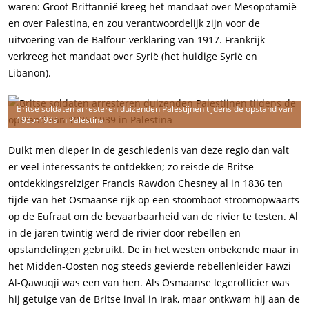
waren: Groot-Brittannië kreeg het mandaat over Mesopotamië
en over Palestina, en zou verantwoordelijk zijn voor de
uitvoering van de Balfour-verklaring van 1917. Frankrijk
verkreeg het mandaat over Syrië (het huidige Syrië en
Libanon).
Britse soldaten arresteren duizenden Palestijnen tijdens de opstand van
1935-1939 in Palestina
Duikt men dieper in de geschiedenis van deze regio dan valt
er veel interessants te ontdekken; zo reisde de Britse
ontdekkingsreiziger Francis Rawdon Chesney al in 1836 ten
tijde van het Osmaanse rijk op een stoomboot stroomopwaarts
op de Eufraat om de bevaarbaarheid van de rivier te testen. Al
in de jaren twintig werd de rivier door rebellen en
opstandelingen gebruikt. De in het westen onbekende maar in
het Midden-Oosten nog steeds gevierde rebellenleider Fawzi
Al-Qawuqji was een van hen. Als Osmaanse legerofficier was
hij getuige van de Britse inval in Irak, maar ontkwam hij aan de