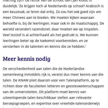
machtig zijn? De rector van de school, Gert Jan Kloos, is
duidelijk. ’Ze krijgen toch al Nederlands op school? Arabisch is
een keuzevak, ze leren dat erbij. Zo zou het ook goed zijn om
meer Chinees aan te bieden. We moeten kijken waaraan
behoefte is, bij de leerlingen, maar ook in de maatschappij. De
wereld verandert razendsnel, daar moeten we op inspelen.
Veel lesstof is al achterhaald als het gedrukt is. We kunnen
leerlingen beter op de toekomst voorbereiden, en ze
versterken in de talenten en kennis die ze hebben.‘
Meer kennis nodig
De verscheidenheid aan talen die de Nederlandse
samenleving inmiddels rijk is, vereist dus meer kennis van die
talen. De KNAW pleit daarom voor een Talenplatform, op te
richten door de faculteiten letteren en geesteswetenschappen
van de universiteiten. Dit platform moet kennis van
uiteenlopende talen beschikbaar stellen aan relevante
beroepsgroepen, en expertise over vreemde-talenonderwijs