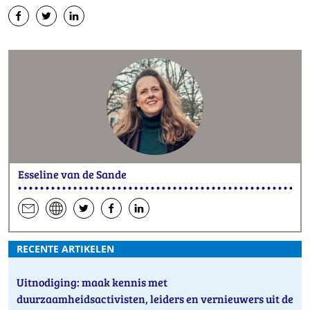
op
op
op
Facebook
Twitter
LinkedIn
Esseline van de Sande
een
website
hen
hen
hen
e-
op
op
op
RECENTE ARTIKELEN
mail
Twitter
Facebook
LinkedIn
Uitnodiging: maak kennis met
duurzaamheidsactivisten, leiders en vernieuwers uit de