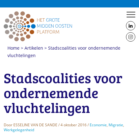
us
on
us
Linke
Home
>
Artikelen
>
Stadscoalities voor ondernemende
on
vluchtelingen
Insta
Shervin Nekuee en Esseline van de Sande in Leidschendam-Voorburg
Stadscoalities voor
ondernemende
vluchtelingen
Door
ESSELINE VAN DE SANDE
/ 4 oktober 2016 /
Economie
,
Migratie
,
Werkgelegenheid